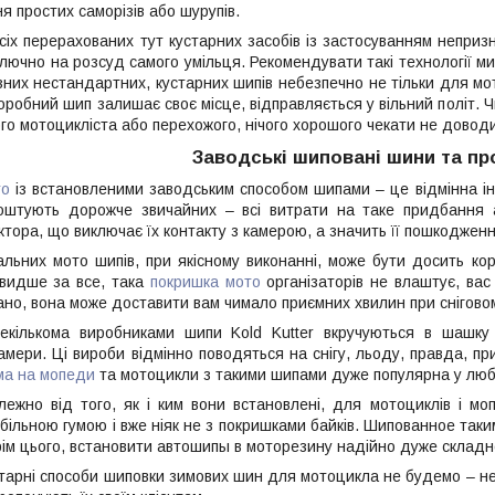
я простих саморізів або шурупів.
сіх перерахованих тут кустарних засобів із застосуванням непри
лючно на розсуд самого умільця. Рекомендувати такі технології ми 
зних нестандартних, кустарних шипів небезпечно не тільки для мот
робний шип залишає своє місце, відправляється у вільний політ. 
ого мотоцикліста або перехожого, нічого хорошого чекати не довод
Заводські шиповані шини та п
то
із встановленими заводським способом шипами – це відмінна інв
коштують дорожче звичайних – всі витрати на таке придбання 
ктора, що виключає їх контакту з камерою, а значить її пошкодженн
альних мото шипів, при якісному виконанні, може бути досить к
швидше за все, така
покришка мото
організаторів не влаштує, вас
ано, вона може доставити вам чимало приємних хвилин при снігово
екількома виробниками шипи Kold Kutter вкручуються в шашку
амери. Ці вироби відмінно поводяться на снігу, льоду, правда, п
ма на мопеди
та мотоцикли з такими шипами дуже популярна у люби
ежно від того, як і ким вони встановлені, для мотоциклів і мо
ільною гумою і вже ніяк не з покришками байків. Шипованное таким
ім цього, встановити автошипы в моторезину надійно дуже складно, 
тарні способи шиповки зимових шин для мотоцикла не будемо – нех