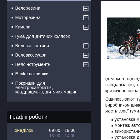
Велорезина
Моторезина
Камери
Гума для дитячих колясок
Велозапчастини
Велоаксесуари
Велоінструменти
E-bike покришки
ідеально підхо
Покришки для
спеціалізацію, 
електросамокатів,
критичної позна
квадроциклів, дитячих машин
Ошиповывают гу
виробником шипа
якість своєї гуми
Графік роботи
установка м
монтаж авто
Понеділок
09:00
18:00
використання
13:00
14:00
установка д