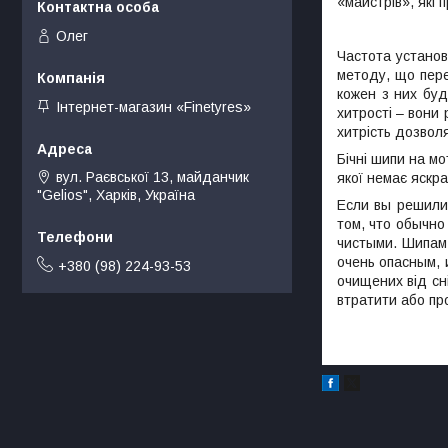
«майстрів», які 
Олег
Частота установ
методу, що пер
кожен з них бу
Інтернет-магазин «Finetyres»
хитрості – вони
хитрість дозвол
Бічні шипи на мо
вул. Раєвської 13, майданчик
якої немає яскр
"Gelios", Харків, Україна
Если вы решил
том, что обычно
чистыми. Шипам 
очень опасным, 
+380 (98) 224-93-53
очищених від сн
втратити або про