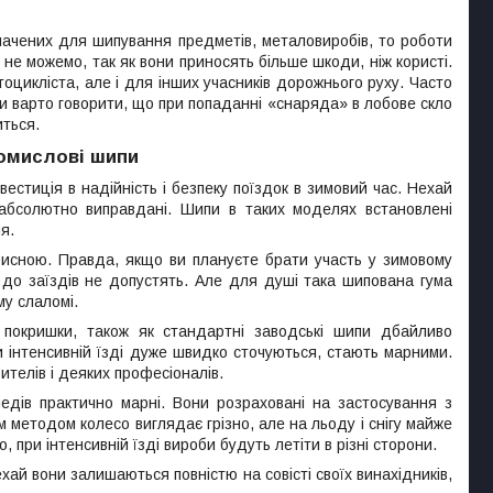
значених для шипування предметів, металовиробів, то роботи
не можемо, так як вони приносять більше шкоди, ніж користі.
оцикліста, але і для інших учасників дорожнього руху. Часто
Чи варто говорити, що при попаданні «снаряда» в лобове скло
иться.
ромислові шипи
естиція в надійність і безпеку поїздок в зимовий час. Нехай
абсолютно виправдані. Шипи в таких моделях встановлені
я.
орисною. Правда, якщо ви плануєте брати участь у зимовому
 до заїздів не допустять. Але для душі така шипована гума
му слаломі.
 покришки, також як стандартні заводські шипи дбайливо
ри інтенсивній їзді дуже швидко сточуються, стають марними.
телів і деяких професіоналів.
педів практично марні. Вони розраховані на застосування з
 методом колесо виглядає грізно, але на льоду і снігу майже
при інтенсивній їзді вироби будуть летіти в різні сторони.
ай вони залишаються повністю на совісті своїх винахідників,