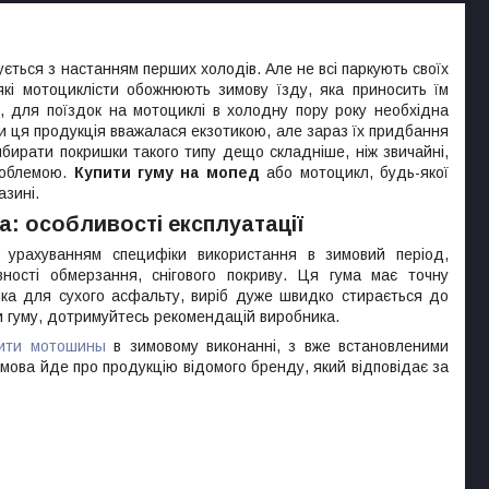
ується з настанням перших холодів. Але не всі паркують своїх
які мотоциклісти обожнюють зимову їзду, яка приносить їм
, для поїздок на мотоциклі в холодну пору року необхідна
оли ця продукція вважалася екзотикою, але зараз їх придбання
бирати покришки такого типу дещо складніше, ніж звичайні,
проблемою.
Купити гуму на мопед
або мотоцикл, будь-якої
азині.
: особливості експлуатації
 урахуванням специфіки використання в зимовий період,
ності обмерзання, снігового покриву. Ця гума має точну
'яка для сухого асфальту, виріб дуже швидко стирається до
ти гуму, дотримуйтесь рекомендацій виробника.
пити мотошины
в зимовому виконанні, з вже встановленими
мова йде про продукцію відомого бренду, який відповідає за