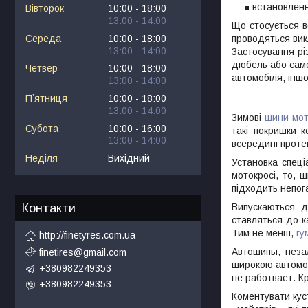
встановленн
Вівторок
10:00
18:00
13:00
14:00
Що стосується в
Середа
10:00
18:00
проводяться вик
13:00
14:00
Застосування рі
дюбель або само
Четвер
10:00
18:00
автомобіля, інш
13:00
14:00
Пʼятниця
10:00
18:00
13:00
14:00
Зимові
шини мо
Субота
10:00
16:00
такі покришки 
13:00
14:00
всередині проте
Неділя
Вихідний
Установка спеці
мотокросі, то, 
підходить непог
Випускаються д
Контакти
ставляться до к
Тим не менш,
гу
http://finetyres.com.ua
Автошипы, незал
finetires@gmail.com
широкою автомоб
+380982249353
не работвает. Кр
+380982249353
Коментувати кус