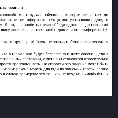
ька нюансів
их способів монтажу, але найчастіше експерти схиляються до
може стати некомфортною, а якщо монтувати шипи рідше, то
. Досвідчені любителі зимової їзди вдаються до невеликої
а шину вони виявляються такої ж довжини як периферичні. Ця
адати круті віражі. Також не завадить бічна ошиповка гумі, у
 что в городе она будет бесполезна и даже опасна. Дело в
ециальными составами, отчего они становятся относительно
просто проскальзывать. На скорости это явление может быть
 шиповки рекомендують для їзди по заміських трасах, погано
о в сильно промерзлу землю шипи не входять і ймовірність їх