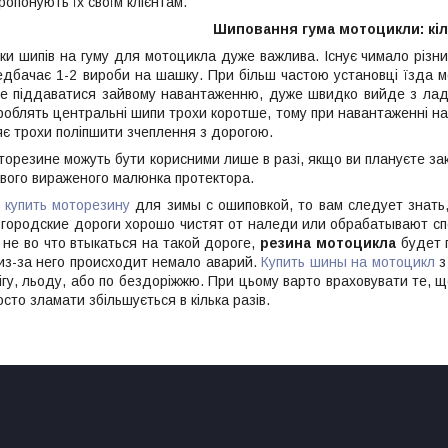
пропонують їх своїм клієнтам.
Шиповання гума мотоцикли: кіл
ки шипів на гуму для мотоцикла дуже важлива. Існує чимало різн
едбачає 1-2 вироби на шашку. При більш частою установці їзда 
де піддаватися зайвому навантаженню, дуже швидко вийде з ладу
 роблять центральні шипи трохи коротше, тому при навантаженні н
яє трохи поліпшити зчеплення з дорогою.
торезине можуть бути корисними лише в разі, якщо ви плануєте закл
авого вираженого малюнка протектора.
и
купить моторезину
для зимы с ошиповкой, то вам следует знать,
 городские дороги хорошо чистят от наледи или обрабатывают сп
не во что втыкаться на такой дороге,
резина мотоцикла
будет 
из-за него происходит немало аварий.
Купить шины на мотоцикл
з
ігу, льоду, або по бездоріжжю. При цьому варто враховувати те, щ
сто зламати збільшується в кілька разів.