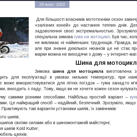
29 жовт. 2020
Для більшості власників мототехніки сезон закінч
«залізних коней» до настання теплих днів. Де
задоволення своєї экстремальностью. Зрозуміло
спеціальна зимова
гума на мотоцикл
. Був час, к
не викликає ні найменших труднощів. Правда, ви
але при знанні декількох нюансів це не стає 
марки можна не виходячи з дому – у інтернет-маг
Шина для мотоцикла
Зимова
шина для мотоцикла
виготовлена з
дить для експлуатації в умовах низьких температур, при наяв
не може використовуватися для літніх поїздок – гума занадто м
чки, виходить з ладу. Тому, якщо ви не хочете кожен сезон купува
му самими різними способами. Найбільш простий варіант –
ку
ми. Це найкращий спосіб – надійний, безпечний. Зрозуміло, якщо 
. Практикують такі варіанти установки шипів, їх замінників:
ото шипів;
шипов своїми силами або в шиномонтажній майстерні;
 шипів Kold Kutter;
юбель-цвяхів;