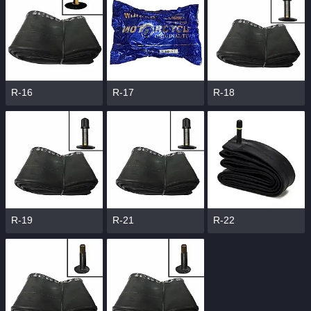
R-16
R-17
R-18
R-19
R-21
R-22