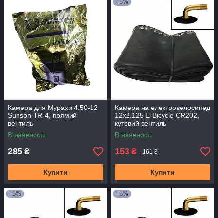
–5%
Камера для Мурахи 4.50-12
Камера на електровелосипед
Sunson TR-4, прямий
12x2.125 E-Bicycle CR202,
вентиль
кутовий вентиль
В наявності
В наявності
285
153
₴
₴
161 ₴
Купити
Купити
–5%
–5%