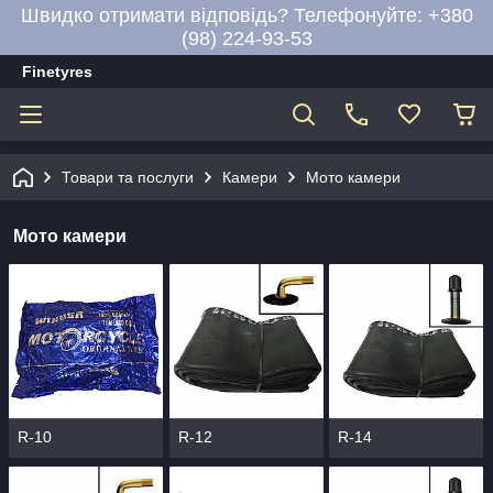
Швидко отримати відповідь? Телефонуйте: +380
(98) 224-93-53
Finetyres
Товари та послуги
Камери
Мото камери
Мото камери
R-10
R-12
R-14