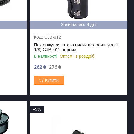
Залишилось 4 дні
GJB-012
Подовжувач штока вилки велосипеда (1-
1/8) GJB-012 чорний
В наявності
Оптом і в роздріб
262 ₴
276 ₴
Купити
–5%