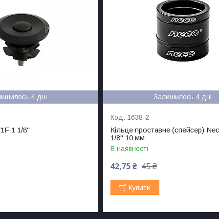
лишилось 4 дні
Залишилось 4 дні
1638-2
1F 1 1/8"
Кільце проставне (спейсер) Nec
1/8" 10 мм
В наявності
42,75 ₴
45 ₴
Купити