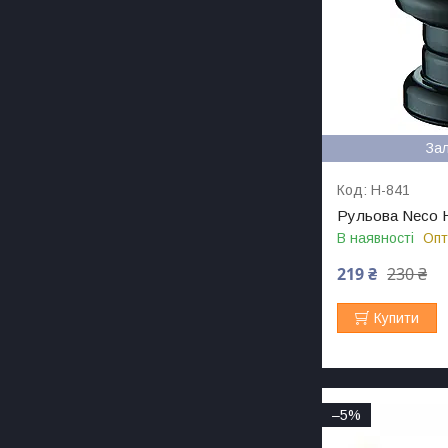
За
H-841
Рульова Neco H
В наявності
Опт
219 ₴
230 ₴
Купити
–5%