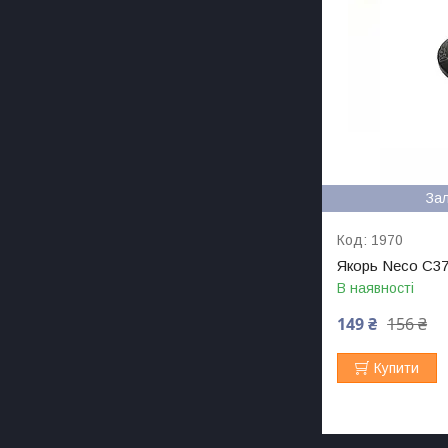
За
1970
Якорь Neco C37
В наявності
149 ₴
156 ₴
Купити