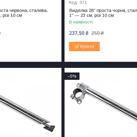
371
оста червона, сталева,
Виделка 28" проста чорна, стал
 різі 10 см
1" — 23 см, різі 10 см
В наявності
₴
237,50 ₴
250 ₴
Купити
–5%