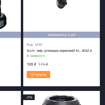
Залишилось 4 дні
1018
Болт. якір, ромашка кермовий KL-4042 A
В наявності
109 ₴
115 ₴
Купити
–5%