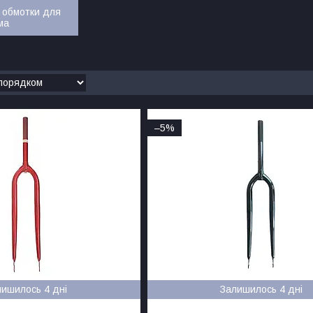
а обмотки для
ма
–5%
лишилось 4 дні
Залишилось 4 дні