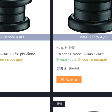
лишилось 4 дні
Залишилось 4 дні
H-846
-841 1 1/8" різьбова
Рулевая Neco H-846 1-1/8"
ом і в роздріб
В наявності
Оптом і в роздріб
219 ₴
230 ₴
Купити
–5%