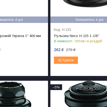
лишилось 4 дні
Залишилось 4 дні
H-115
рожній Україна 1" 400 мм
Рульова Neco H-115 1-1/8"
В наявності
Оптом і в роздріб
₴
262 ₴
276 ₴
Купити
–5%