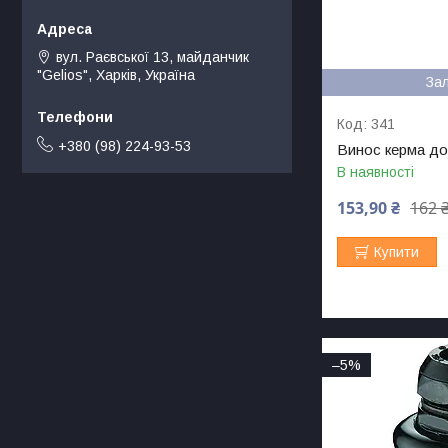
вул. Раєвської 13, майданчик
"Gelios", Харків, Україна
За
341
+380 (98) 224-93-53
Винос керма до
В наявності
153,90 ₴
162 
Купити
–5%