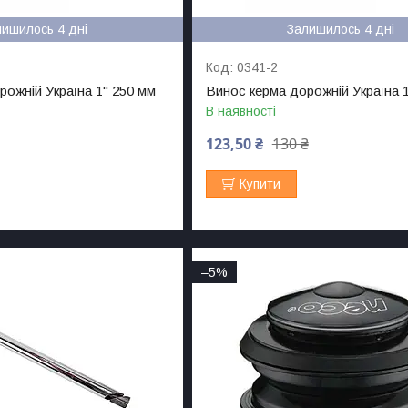
лишилось 4 дні
Залишилось 4 дні
0341-2
рожній Україна 1" 250 мм
Винос керма дорожній Україна 
В наявності
123,50 ₴
130 ₴
Купити
–5%