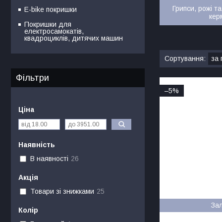
Грипси, рожі т
E-bike покришки
кер
Покришки для
електросамокатів,
квадроциклів, дитячих машин
Фільтри
–5%
Ціна
Наявність
В наявності
26
Акція
Товари зі знижками
25
За
Колір