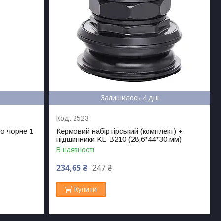
Залишилось 4 дні
2523
o чорне 1-
Кермовий набір гірський (комплект) +
підшипники KL-B210 (28,6*44*30 мм)
В наявності
234,65 ₴
247 ₴
Купити