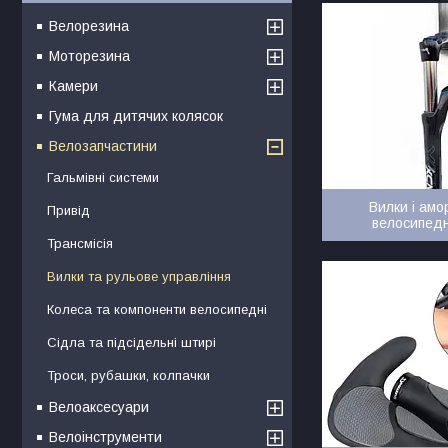
Велорезина
Моторезина
Камери
Гума для дитячих колясок
Велозапчастини
Гальмівні системи
Вилки і ам
Привід
велосипедн
Трансмісія
Вилки та рульове управління
Колеса та компоненти велосипедні
Сідла та підсідельні штирі
Троси, рубашки, колпачки
Велоаксесуари
Велоінструменти