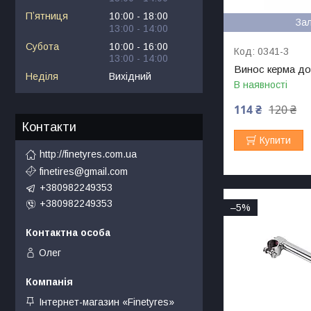
Пʼятниця
10:00
18:00
За
13:00
14:00
Субота
10:00
16:00
0341-3
13:00
14:00
Винос керма до
Неділя
Вихідний
В наявності
114 ₴
120 ₴
Контакти
Купити
http://finetyres.com.ua
finetires@gmail.com
+380982249353
+380982249353
–5%
Олег
Інтернет-магазин «Finetyres»