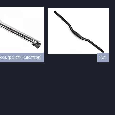
оси, гранати (адаптери)
Рулі