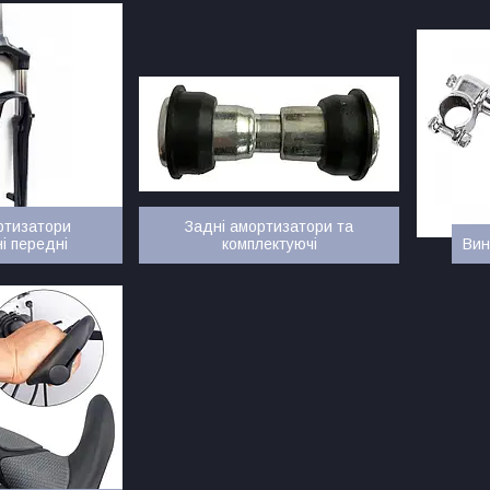
ортизатори
Задні амортизатори та
і передні
комплектуючі
Вин