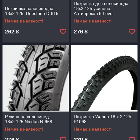
Покришка для велосипеда
Покришка велосипедна
18x2.125 усинена
18x2.125, Deestone D-815
Антипрокол 5 Level
Немає в наявності
Немає в наявності
262
276
₴
₴
Резина на велосипед
Покришка Wanda 18 х 2,125
18x2.125 Naidun N-968
P1098
Немає в наявності
Немає в наявності
276
239
₴
₴