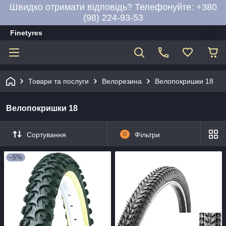
Швидко отримати відповідь? Телефонуйте: +380
(98) 224-93-53
Finetyres
Товари та послуги
Велорезина
Велопокришки 18
Велопокришки 18
Сортування
0
Фільтри
–5%