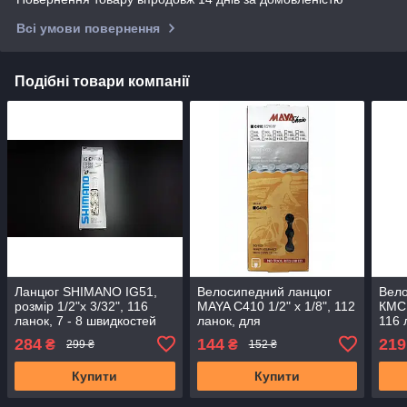
Всі умови повернення
Подібні товари компанії
Ланцюг SHIMANO IG51,
Велосипедний ланцюг
Вел
розмір 1/2"х 3/32", 116
MAYA C410 1/2" x 1/8", 112
КМС 
ланок, 7 - 8 швидкостей
ланок, для
116 
одношвидкісних
сіри
284
144
219
₴
₴
299 ₴
152 ₴
велосипедів
Купити
Купити