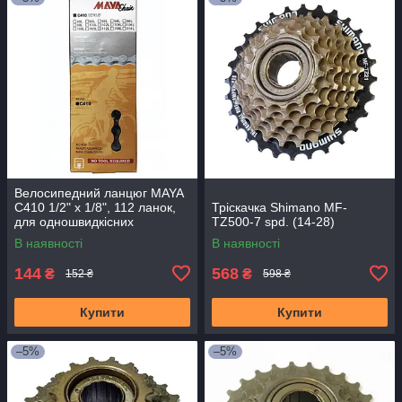
Велосипедний ланцюг MAYA
C410 1/2" x 1/8", 112 ланок,
Тріскачка Shimano MF-
для одношвидкісних
TZ500-7 spd. (14-28)
велосипедів
В наявності
В наявності
144
568
₴
₴
152 ₴
598 ₴
Купити
Купити
–5%
–5%