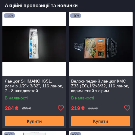
Акційні пропозиції та новинки
–5%
–5%
Ланцюг SHIMANO IG51,
Велосипедний ланцюг КМС
розмір 1/2"х 3/32", 116 ланок,
Z33 (Z6),1/2x3/32, 116 ланок,
7 - 8 швидкостей
коричневий з сірим
В наявності
В наявності
284
219
₴
₴
299 ₴
230 ₴
Купити
Купити
–5%
–5%