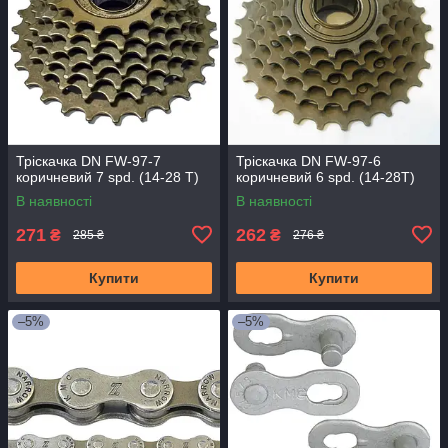
Тріскачка DN FW-97-7
Тріскачка DN FW-97-6
коричневий 7 spd. (14-28 Т)
коричневий 6 spd. (14-28Т)
В наявності
В наявності
271
262
₴
₴
285 ₴
276 ₴
Купити
Купити
–5%
–5%