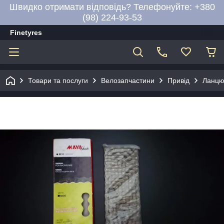
Швидко отримати відповідь? Телефонуйте: +380
(98) 224-93-53
Finetyres
Товари та послуги
Велозапчастини
Привід
Ланцюг