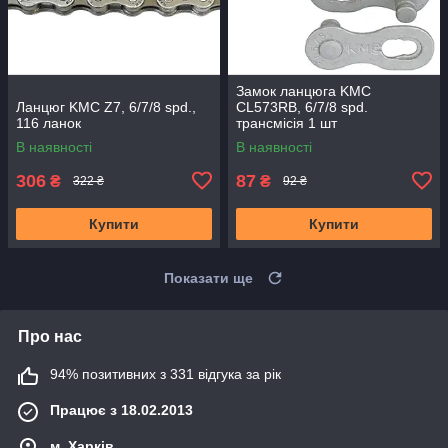
Замок ланцюга KMC
Ланцюг KMC Z7, 6/7/8 spd.,
CL573RB, 6/7/8 spd.
116 ланок
трансмісія 1 шт
В наявності
В наявності
306
87
₴
₴
322 ₴
92 ₴
Купити
Купити
Показати ще
Про нас
94% позитивних з 331 відгука за рік
Працює з 18.02.2013
м. Харків