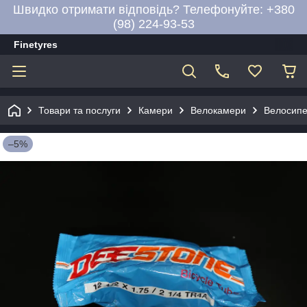
Швидко отримати відповідь? Телефонуйте: +380
(98) 224-93-53
Finetyres
Товари та послуги
Камери
Велокамери
Велосипе
–5%