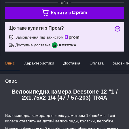
або
Купити з
Що таке купити з Пром?
Замовлення під захистом
Доступна доставка
Опис
Характеристики
Доставка
Оплата
Умови п
Опис
Велосипедна камера Deestone 12 "1 /
2x1.75x2 1/4 (47 / 57-203) TR4A
Велосипедна камера для коліс діаметром 12 дюймів. Такі
колеса ставлять на дитячі велосипеди, коляски, велобіги.
Маючи універсальний розмір, камера підходить покришкам