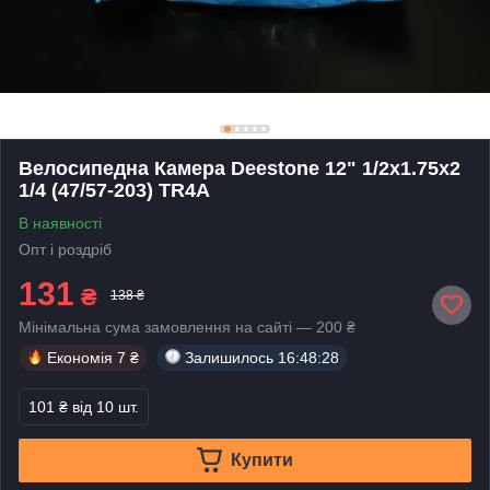
Велосипедна Камера Deestone 12" 1/2x1.75x2
1/4 (47/57-203) TR4A
В наявності
Опт і роздріб
131
₴
138 ₴
Мінімальна сума замовлення на сайті — 200 ₴
Економія
7 ₴
Залишилось
16:48:28
101 ₴
від 10 шт.
Купити