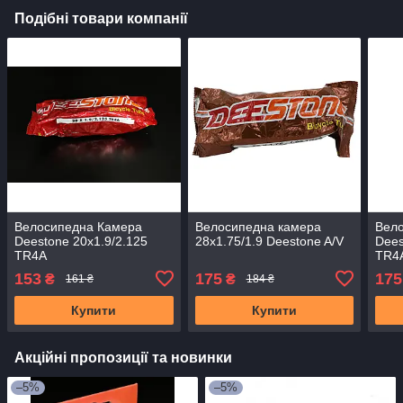
Подібні товари компанії
Велосипедна Камера
Велосипедна камера
Вел
Deestone 20x1.9/2.125
28x1.75/1.9 Deestone A/V
Dees
TR4A
TR4
153
175
175
₴
₴
161 ₴
184 ₴
Купити
Купити
Акційні пропозиції та новинки
–5%
–5%