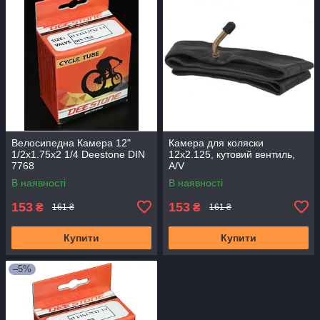
Велосипедна Камера 12"
Камера для коляски
1/2x1.75x2 1/4 Deestone DIN
12x2.125, кутовий вентиль,
7768
A/V
В наявності
В наявності
153
153
₴
₴
161 ₴
161 ₴
Купити
Купити
–5%