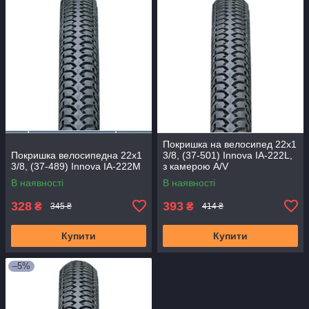
Покришка на велосипед 22x1
Покришка велосипедна 22x1
3/8, (37-501) Innova IA-222L,
3/8, (37-489) Innova IA-222M
з камерою A/V
В наявності
В наявності
328
393
₴
₴
345 ₴
414 ₴
Купити
Купити
–5%