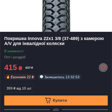
Покришка Innova 22x1 3/8 (37-489) з камерою
A/V для інвалідної коляски
В наявності
Опт і роздріб
415
₴
437 ₴
Економія
22 ₴
Залишилось
13:32:53
359 ₴
від 10 шт.
Купити
або