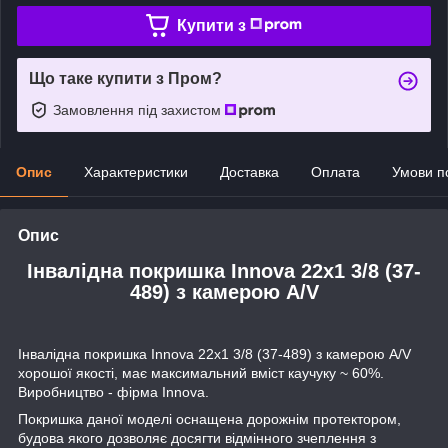
Купити з
Що таке купити з Пром?
Замовлення під захистом
Опис
Характеристики
Доставка
Оплата
Умови п
Опис
Інвалідна покришка Innova 22x1 3/8 (37-
489) з камерою A/V
Інвалідна покришка Innova 22x1 3/8 (37-489) з камерою A/V
хорошої якості, має максимальний вміст каучуку ~ 60%.
Виробництво - фірма Innova.
Покришка даної моделі оснащена дорожнім протектором,
будова якого дозволяє досягти відмінного зчеплення з