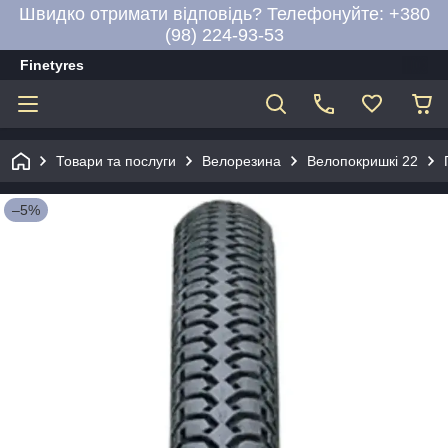
Швидко отримати відповідь? Телефонуйте: +380
(98) 224-93-53
Finetyres
Товари та послуги
Велорезина
Велопокришкі 22
–5%