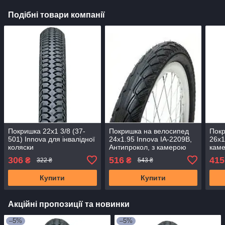
Подібні товари компанії
Покришка 22x1 3/8 (37-
Покришка на велосипед
Пок
501) Innova для інвалідної
24x1.95 Innova IA-2209B,
26x1
коляски
Антипрокол, з камерою
кам
A/V
306
516
415
₴
₴
322 ₴
543 ₴
Купити
Купити
Акційні пропозиції та новинки
–5%
–5%