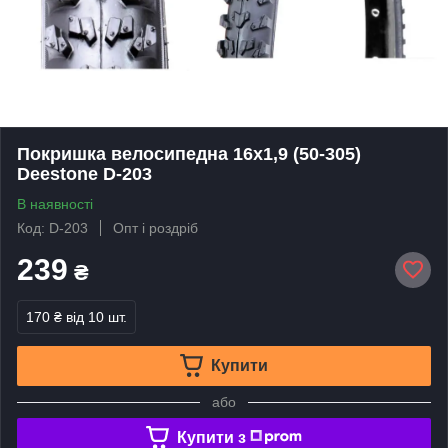
Покришка велосипедна 16х1,9 (50-305)
Deestone D-203
В наявності
Код: D-203
Опт і роздріб
239
₴
170 ₴
від 10 шт.
Купити
або
Купити з