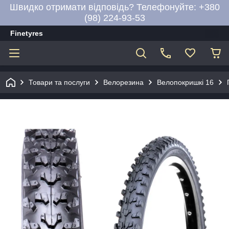
Швидко отримати відповідь? Телефонуйте: +380
(98) 224-93-53
Finetyres
Товари та послуги
Велорезина
Велопокришкі 16