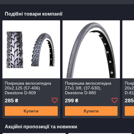
Подібні товари компанії
Покришка велосипедна
Покришка велосипедна
Пок
20х2,125 (57-406)
27x1 3/8, (37-630),
20х2
Deestone D-809
Deestone D-880
D-8
285
299
285
₴
₴
Купити
Купити
Акційні пропозиції та новинки