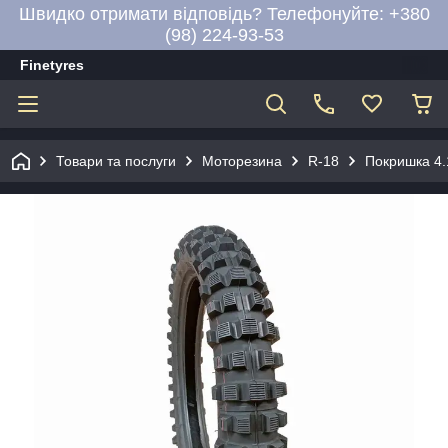
Швидко отримати відповідь? Телефонуйте: +380
(98) 224-93-53
Finetyres
Товари та послуги
Моторезина
R-18
Покришка 4.