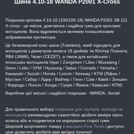
Шина 4.10-18 WANDA P2001 X-Cross
Покришка кросова 4.10-18 (100/100-18) WANDA P2001 SB-111
X-cross - це якісна, довговічна і надійна гума для кросових
мотоциклів. Вона відрізняється великим позашляховим
зображенням протектора.
Це безкамерний клас шини (Tubeless), який підходить для
мотоциклів з діаметром колеса 18 дюймів: Іж Юпітер Планета,
ЯВА (JAWA), Чезет (CEZET), а також для китайських і
японських мотоциклів Viper / Zongshen / Lifan / Musstang /
Geon / Lider / SYM / Hyosung / Sabur / Corrado / Yamaha /
Kawasaki / Suzuki / Honda / Loncin / Keeway / KTM (Ліфан /
Мустанг / Сабур / Лідер / Вайпер / Геон / Сим / Ківей / Зоншен
/ Коррадо / Лонсін / Хонда / Сузукі / Ямаха / Кавасакі / КТМ).
Виробник цієї якісної і надійної покришки - WANDA , Китай.
Для правильного вибору
покришок для скутерів, м
опедів чи
мотоциклів
рекомендуємо самостійно зробити виміри свого
колеса або ж подивитися на маркування старої гуми.
Широкий асортимент товару
в магазині Fine Tyres
і доступні
ціни дозволять зробити вам вигідну покупку!