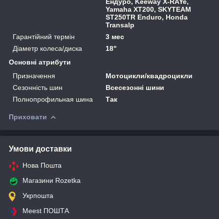
Ендуро, Keeway X-RAYe,
Yamaha XT200, SKYTEAM
ST250TR Enduro, Honda
Transalp
Гарантійний термін
3 мес
Діаметр колеса/диска
18"
Основні атрибути
Призначення
Мотоцикли/квадроцикли
Сезонність шин
Всесезонні шини
Полнопрофильная шина
Так
Приховати
Умови доставки
Нова Пошта
Магазини Rozetka
Укрпошта
Meest ПОШТА