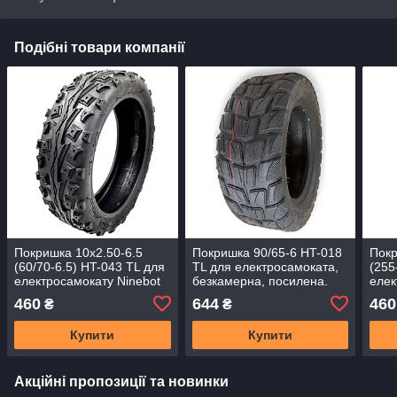
Подібні товари компанії
Покришка 10x2.50-6.5
Покришка 90/65-6 HT-018
Покр
(60/70-6.5) HT-043 TL для
TL для електросамоката,
(255
електросамокату Ninebot
безкамерна, посилена.
елек
g30 max, Lemotion s1
kick
460
644
460
₴
₴
Купити
Купити
Акційні пропозиції та новинки