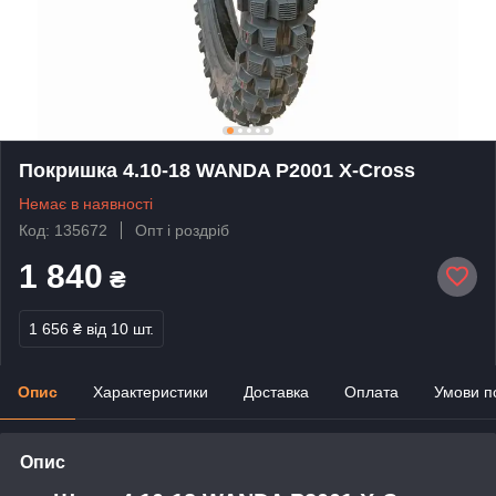
Покришка 4.10-18 WANDA P2001 X-Cross
Немає в наявності
Код: 135672
Опт і роздріб
1 840
₴
1 656 ₴
від 10 шт.
Опис
Характеристики
Доставка
Оплата
Умови п
Опис