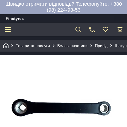
Швидко отримати відповідь? Телефонуйте: +380
(98) 224-93-53
Finetyres
Товари та послуги
Велозапчастини
Привід
Шатуни