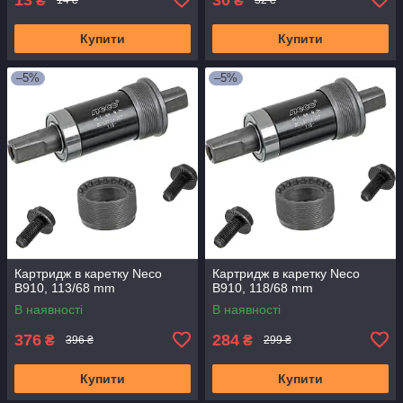
₴
₴
14 ₴
32 ₴
Купити
Купити
–5%
–5%
Картридж в каретку Neco
Картридж в каретку Neco
B910, 113/68 mm
B910, 118/68 mm
В наявності
В наявності
376
284
₴
₴
396 ₴
299 ₴
Купити
Купити