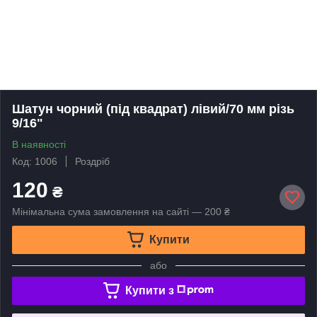
Шатун чорний (під квадрат) лівий/70 мм різь
9/16"
В наявності
Код: 1006
Роздріб
120
₴
Мінімальна сума замовлення на сайті — 200 ₴
Купити
або
Купити з