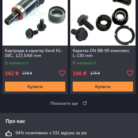
Картридж в каретку Kenli KL-
Каретка DN BB-99 комплект,
08C, 122,5/68 mm
L-130 mm
В наявності
В наявності
262
166
₴
₴
276 ₴
175 ₴
Купити
Купити
Показати ще
Про нас
94% позитивних з 331 відгука за рік