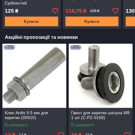
Сріблястий
125
118,75
130
₴
₴
125 ₴
Купити
Купити
Акційні пропозиції та новинки
–7%
–6%
Клин Ardis 9.5 мм для
Гвинт для каретки шатуна M8
каретки (00910)
1 шт (C-PZ-0158)
В наявності
В наявності
13
30