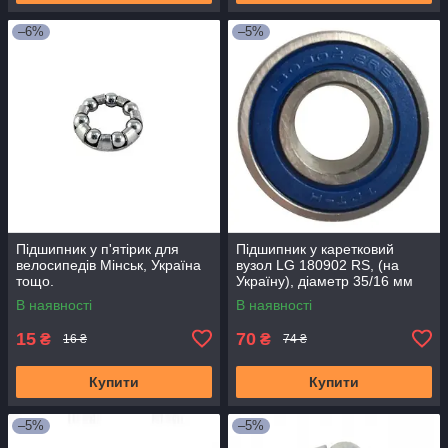
–6%
–5%
Підшипник у п'ятірик для
Підшипник у каретковий
велосипедів Мінськ, Україна
вузол LG 180902 RS, (на
тощо.
Україну), діаметр 35/16 мм
В наявності
В наявності
15
70
₴
₴
16 ₴
74 ₴
Купити
Купити
–5%
–5%