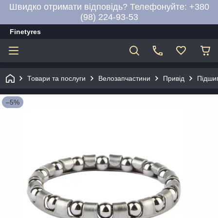
Швидко отримати відповідь? Телефонуйте: +380
(98) 224-93-53
Finetyres
Товари та послуги
Велозапчастини
Привід
Підши
–5%