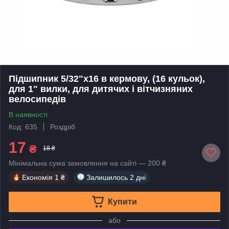
Підшипник 5/32"x16 в кермову, (16 кульок),
для 1" вилки, для дитячих і вітчизняних
велосипедів
В наявності
Код: 635
Роздріб
17
₴
18 ₴
Мінімальна сума замовлення на сайті — 200 ₴
Економія
1 ₴
Залишилось
2 дні
Купити
або