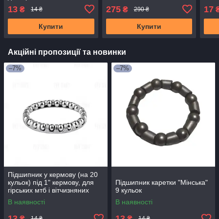
вітчизняних велосипедів
13
275
17
₴
₴
14 ₴
290 ₴
Купити
Купити
Акційні пропозиції та новинки
–7%
–7%
Підшипник у кермову (на 20
кульок) під 1" кермову, для
Підшипник каретки "Мінська"
гірських мтб і вітчизняних
9 кульок
велосипедів
В наявності
В наявності
13
13
₴
₴
14 ₴
14 ₴