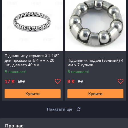
Підшипник у кермовий 1-1/8"
для гірських мтб 4 мм х 20
Підшипник педалі (великий) 4
шт., діаметр 40 мм
мм х 7 кульок
В наявності
В наявності
17
9
₴
₴
18 ₴
9 ₴
Купити
Купити
Показати ще
Про нас