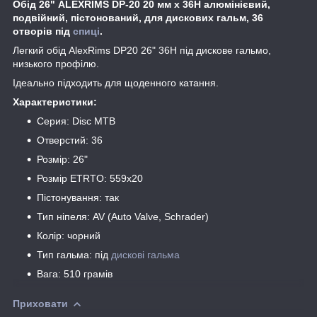
Обід 26" ALEXRIMS DP-20 20 мм х 36Н алюмінієвий,
подвійний, пістонований, для дискових гальм, 36
отворів під
спиці
.
Легкий обід AlexRims DP20 26" 36H під дискове гальмо,
низького профілю.
Ідеально підходить для щоденного катання.
Характеристики:
Серия: Disc MTB
Отверстий: 36
Розмір: 26"
Розмір ETRTO: 559x20
Пістонування: так
Тип ніпеля: AV (Auto Valve, Schrader)
Колір: чорний
Тип гальма: під
дискові гальма
Вага: 510 грамів
Приховати