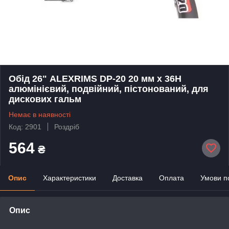
Обід 26" ALEXRIMS DP-20 20 мм х 36Н
алюмінієвий, подвійний, пістонований, для
дискових гальм
Немає в наявності
Код: 2901
Роздріб
564
₴
Опис
Характеристики
Доставка
Оплата
Умови п
Опис