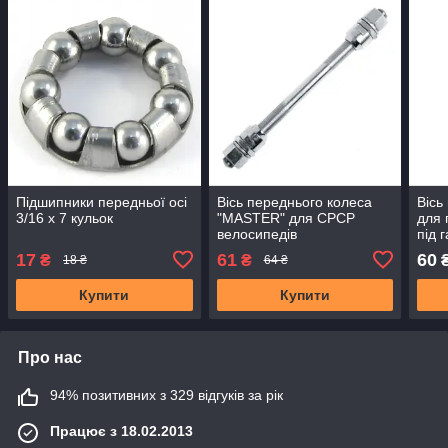
Підшипники передньої осі
Вісь переднього колеса
Вісь
3/16 х 7 кульок
"MASTER" для СРСР
для 
велосипедів
під 
17
61
60
₴
₴
18 ₴
64 ₴
Купити
Купити
Про нас
94% позитивних з 329 відгуків за рік
Працює з 18.02.2013