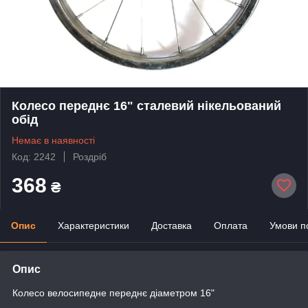
Колесо переднє 16" сталевий нікельований
обід
Немає в наявності
Код: 2242
Роздріб
368
₴
Опис
Характеристики
Доставка
Оплата
Умови п
Опис
Колесо велосипедне переднє діаметром 16"