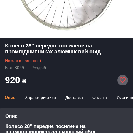
Колесо 28" переднє посилене на
промпідшипниках алюмінієвий обід
Немає в наявності
Код: 3029
Роздріб
920
₴
Опис
Характеристики
Доставка
Оплата
Умови п
Опис
Колесо 28" переднє посилене на
промпідшипниках алюмінієвий обід