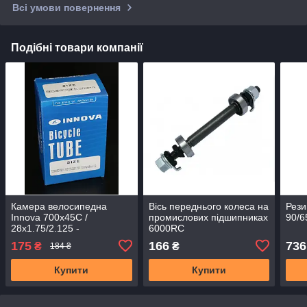
Всі умови повернення
Подібні товари компанії
Камера велосипедна
Вісь переднього колеса на
Рези
Innova 700x45C /
промислових підшипниках
90/6
28x1.75/2.125 -
6000RC
29x1.75/2.125 F/V 48 mm
175
166
736
₴
₴
184 ₴
Купити
Купити