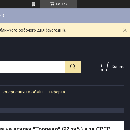
Кошик
53
ближчого робочого дня (сьогодні).
Кошик
Повернення та обмін
Оферта
ня на втулку "Торпедо" (22 зуб.) для СРСР