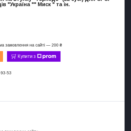
в "Україна "" Миск " та ін.
ма замовлення на сайті — 200 ₴
Купити з
-93-53