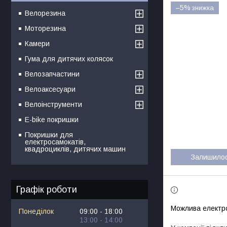
–5%
Велорезина
Моторезина
Камери
Гума для дитячих колясок
Велозапчастини
Велоаксесуари
Велоінструменти
E-bike покришки
Покришки для
електросамокатів,
квадроциклів, дитячих машин
Залишило
Графік роботи
Понеділок
09:00
18:00
13:00
14:00