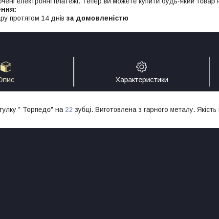
ючені електронні платежі. Тепер ви можете купити будь-який товар
ру протягом 14 днів
за домовленістю
Опис
Характеристики
втулку " Торпедо" на
22
зубці. Виготовлена з гарного металу. Якість 