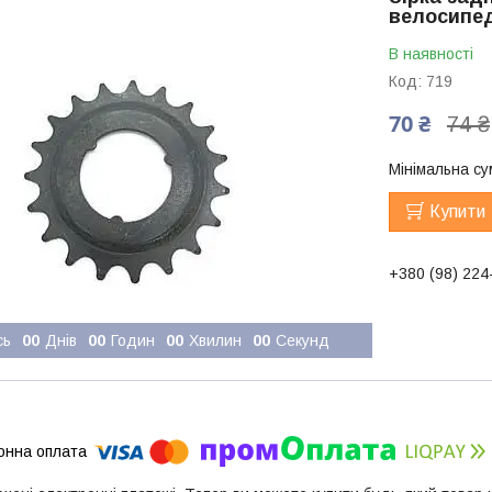
велосипеді
В наявності
Код:
719
70 ₴
74 ₴
Мінімальна су
Купити
+380 (98) 224
сь
0
0
Днів
0
0
Годин
0
0
Хвилин
0
0
Секунд