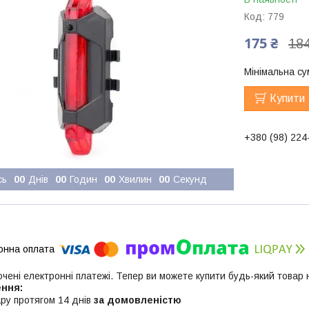
Код:
779
175 ₴
184
Мінімальна су
Купити
+380 (98) 224
сь
0
0
Днів
0
0
Годин
0
0
Хвилин
0
0
Секунд
ючені електронні платежі. Тепер ви можете купити будь-який товар
ру протягом 14 днів
за домовленістю