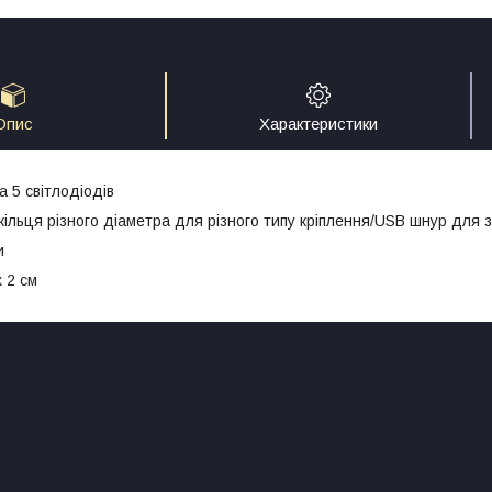
Опис
Характеристики
 5 світлодіодів
 кільця різного діаметра для різного типу кріплення/USB шнур для
и
х 2 см