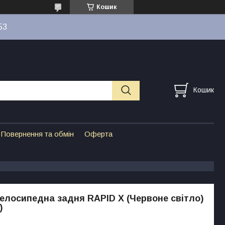
Кошик
53
Кошик
Повернення та обмін
Оферта
елосипедна задня RAPID X (Червоне світло)
)