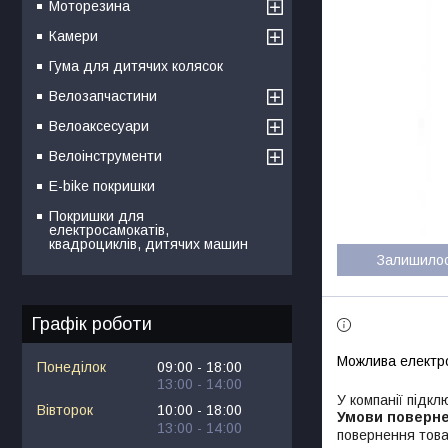
Моторезина
Камери
Гума для дитячих колясок
Велозапчастини
Велоаксесуари
Велоінструменти
E-bike покришки
Покришки для
електросамокатів,
квадроциклів, дитячих машин
Залишило
Графік роботи
Понеділок
09:00
18:00
13:00
14:00
У компанії підкл
Вівторок
10:00
18:00
13:00
14:00
повернення това