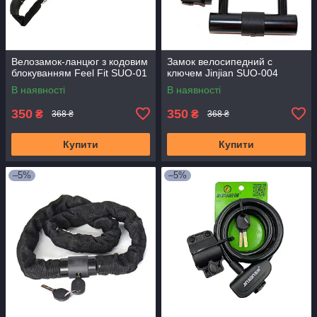
Велозамок-ланцюг з кодовим
Замок велосипедний c
блокуванням Feel Fit SUO-01
ключем Jinjian SUO-004
В наявності
В наявності
350
350
₴
₴
368 ₴
368 ₴
Купити
Купити
–5%
–5%