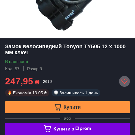
Замок велосипедний Tonyon TY505 12 x 1000
мм ключ
В наявності
Код: 57
Роздріб
247,95
₴
261 ₴
Економія
13.05 ₴
Залишилось
1 день
Купити
або
Купити з