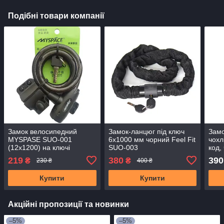
Подібні товари компанії
Замок велосипедний
Замок-ланцюг під ключ
Замо
MYSPASE SUO-001
6x1000 мм чорний Feel Fit
чохл
(12x1200) на ключі
SUO-003
код,
219
380
390
₴
₴
230 ₴
400 ₴
Купити
Купити
Акційні пропозиції та новинки
–5%
–5%