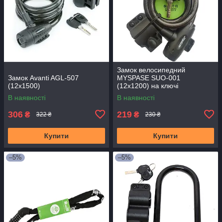
Замок велосипедний
Замок Avanti AGL-507
MYSPASE SUO-001
(12x1500)
(12x1200) на ключі
В наявності
В наявності
306
219
₴
₴
322 ₴
230 ₴
Купити
Купити
–5%
–5%