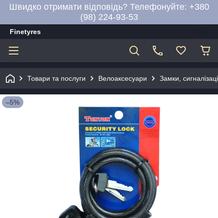
Швидко отримати відповідь? Телефонуйте: +380
(98) 224-93-53
Finetyres
Товари та послуги
Велоаксесуари
Замки, сигналізац
–5%