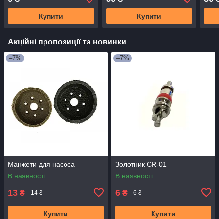
ножного насоса
Купити
Купити
Акційні пропозиції та новинки
–7%
–7%
Манжети для насоса
Золотник CR-01
В наявності
В наявності
13
6
₴
₴
14 ₴
6 ₴
Купити
Купити