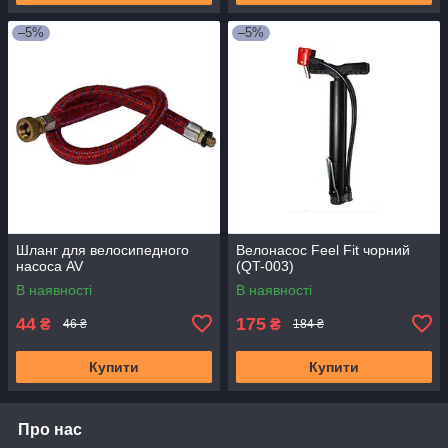
–5%
–5%
Шланг для велосипедного
Велонасос Feel Fit чорний
насоса AV
(QT-003)
В наявності
В наявності
44
175
₴
₴
46 ₴
184 ₴
Купити
Купити
Про нас