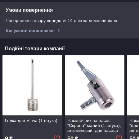
Умови повернення
Повернення товару впродовж 14 днів за домовленістю
Всі умови повернення
Подібні товари компанії
Голка для м'яча (1 штука)
Наконечник на насос
Нако
"Європа" малий (1 штука),
"при
алюмінієвий, для насоса
авто
автомобільного, для
ножн
9
50
50
₴
₴