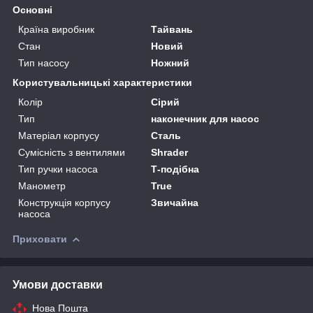
Основні
Країна виробник
Тайвань
Стан
Новий
Тип насосу
Ножний
Користувальницькі характеристики
Колір
Сірий
Тип
наконечник для насос
Матеріал корпусу
Сталь
Сумісність з вентилями
Shrader
Тип ручки насоса
Т-подібна
Манометр
True
Конструкція корпусу
Звичайна
насоса
Приховати
Умови доставки
Нова Пошта