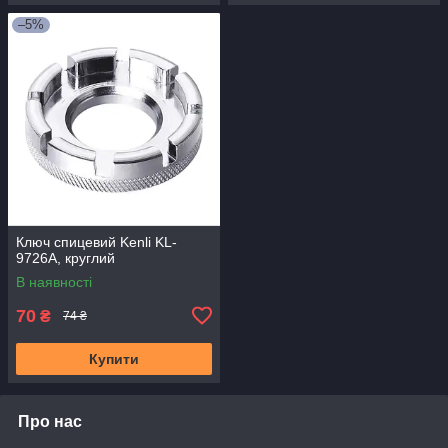
–5%
Ключ спицевий Kenli KL-
9726A, круглий
В наявності
70
₴
74 ₴
Купити
Про нас