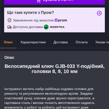
Що таке купити з Пром?
Замовлення під захистом
Доступна доставка
Опис
Характеристики
Доставка
Оплата
Умови п
Опис
Велосипедний ключ GJB-033 Y-подібний,
головки 8, 9, 10 мм
Інструмент містить набір найбільш ходових головок для
ремонту та регулювання велосипедних вузлів. Завдяки
пластиковій ручці, ключем дуже зручно користуватися, а
гартована сталь і висока точність виготовлення надають
впевненість у роботі та роблять цей інструмент дуже