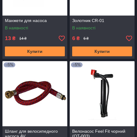
Манжети для насоса
Золотник CR-01
В наявності
В наявності
13
6
₴
₴
14 ₴
6 ₴
Купити
Купити
–5%
–5%
Шланг для велосипедного
Велонасос Feel Fit чорний
насоса AV
(QT-003)