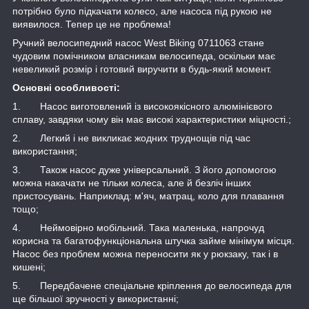
потрібно було підкачати колесо, але насоса під рукою не
виявилося. Тепер це не проблема!
Ручний велосипедний насос West Biking 0711063 стане
чудовим помічником власникам велосипеда, оскільки має
невеликий розмір і готовий виручити в будь-який момент.
Основні особливості:
1. Насос виготовлений із високоякісного алюмінієвого
сплаву, завдяки чому він має високі характеристики міцності.;
2. Легкий і не викликає жодних труднощів під час
використання;
3. Також насос дуже універсальний. З його допомогою
можна накачати не тільки колеса, але й безліч інших
пристосувань. Наприклад: м'яч, матрац, коло для плавання
тощо;
4. Неймовірно мобільний. Така маленька, напрочуд
корисна та багатофункціональна штучка займе мінімум місця.
Насос без проблем можна переносити як у рюкзаку, так і в
кишені;
5. Передбачене спеціальне кріплення до велосипеда для
ще більшої зручності у використанні;