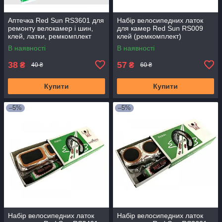
Аптечка Red Sun RS3601 для
Набір велосипедних латок
ремонту велокамер і шин,
для камер Red Sun RS009
клей, латки, ремкомплект
клей (ремкомплект)
В наявності
В наявності
38
57
₴
₴
40 ₴
60 ₴
Купити
Купити
–5%
–5%
Набір велосипедних латок
Набір велосипедних латок