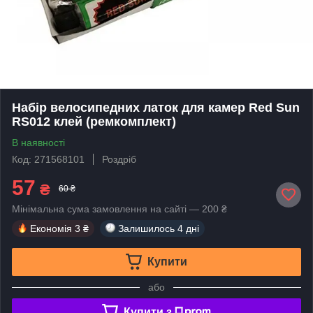
Набір велосипедних латок для камер Red Sun
RS012 клей (ремкомплект)
В наявності
Код: 271568101
Роздріб
57
₴
60 ₴
Мінімальна сума замовлення на сайті — 200 ₴
Економія
3 ₴
Залишилось
4 дні
Купити
або
Купити з