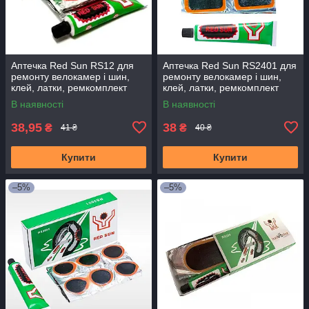
Аптечка Red Sun RS12 для
Аптечка Red Sun RS2401 для
ремонту велокамер і шин,
ремонту велокамер і шин,
клей, латки, ремкомплект
клей, латки, ремкомплект
В наявності
В наявності
38,95
38
₴
₴
41 ₴
40 ₴
Купити
Купити
–5%
–5%