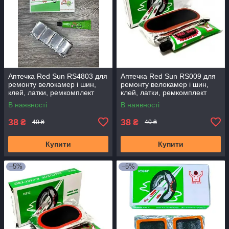
Аптечка Red Sun RS4803 для
Аптечка Red Sun RS009 для
ремонту велокамер і шин,
ремонту велокамер і шин,
клей, латки, ремкомплект
клей, латки, ремкомплект
В наявності
В наявності
38
38
₴
₴
40 ₴
40 ₴
Купити
Купити
–5%
–5%