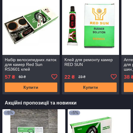
Набір велосипедних латок
Клей для ремонту камер
Апте
для камер Red Sun
RED SUN
для 
RS3601 клей
шин,
(ремкомплект)
рем
57
22
38
₴
₴
60 ₴
23 ₴
Купити
Купити
Акційні пропозиції та новинки
–5%
–5%