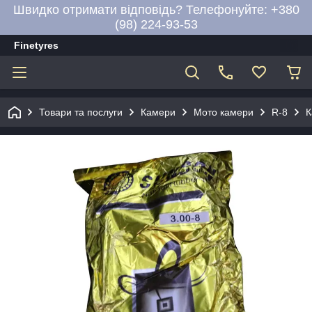
Швидко отримати відповідь? Телефонуйте: +380
(98) 224-93-53
Finetyres
Товари та послуги
Камери
Мото камери
R-8
К