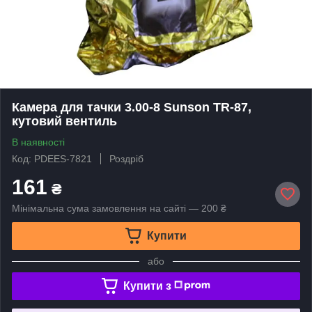
Камера для тачки 3.00-8 Sunson TR-87,
кутовий вентиль
В наявності
Код: PDEES-7821
Роздріб
161
₴
Мінімальна сума замовлення на сайті — 200 ₴
Купити
або
Купити з