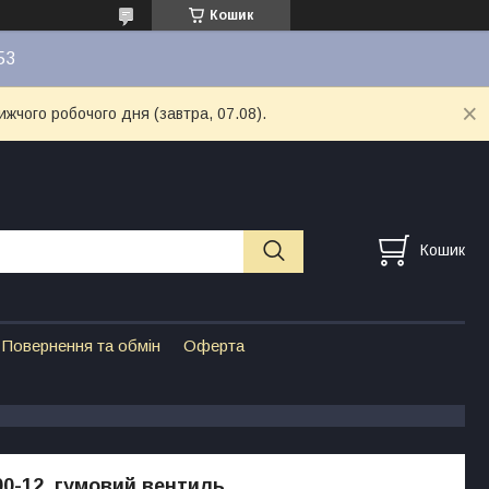
Кошик
53
ижчого робочого дня (завтра, 07.08).
Кошик
Повернення та обмін
Оферта
00-12, гумовий вентиль