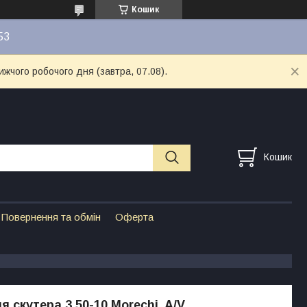
Кошик
53
ижчого робочого дня (завтра, 07.08).
Кошик
Повернення та обмін
Оферта
 скутера 3.50-10 Morechi, A/V