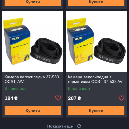
Купити
Купити
Камера велосипедна 37-533
Камера велосипедна з
OCST, A/V
герметиком OCST 37-533 AV
В наявності
В наявності
184
207
₴
₴
Купити
Купити
Показати ще