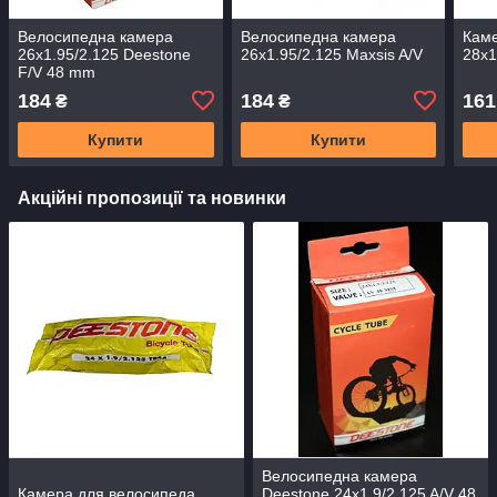
Велосипедна камера
Велосипедна камера
Кам
26x1.95/2.125 Deestone
26x1.95/2.125 Maxsis A/V
28x1
F/V 48 mm
184
184
161
₴
₴
Купити
Купити
Акційні пропозиції та новинки
Велосипедна камера
Камера для велосипеда
Deestone 24x1.9/2.125 A/V 48