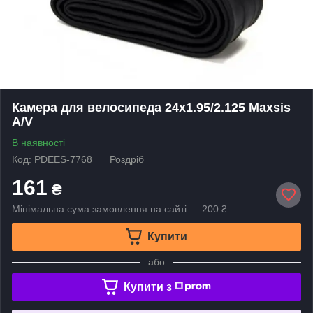
Камера для велосипеда 24x1.95/2.125 Maxsis
A/V
В наявності
Код: PDEES-7768
Роздріб
161
₴
Мінімальна сума замовлення на сайті — 200 ₴
Купити
або
Купити з