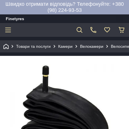
Швидко отримати відповідь? Телефонуйте: +380
(98) 224-93-53
Finetyres
Товари та послуги
Камери
Велокамери
Велосипе