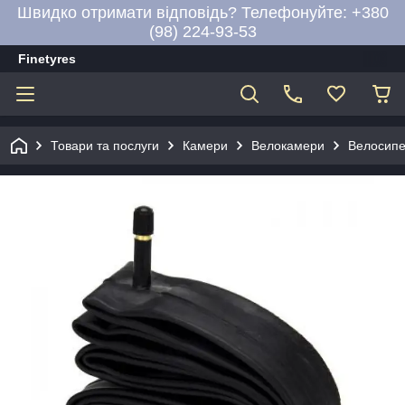
Швидко отримати відповідь? Телефонуйте: +380
(98) 224-93-53
Finetyres
Товари та послуги
Камери
Велокамери
Велосипе