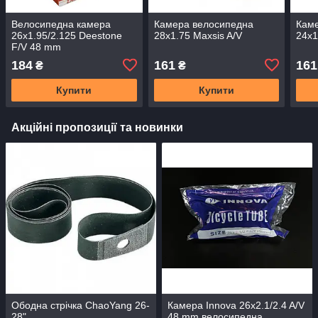
Велосипедна камера
Камера велосипедна
Каме
26x1.95/2.125 Deestone
28x1.75 Maxsis A/V
24x1
F/V 48 mm
184
161
161
₴
₴
Купити
Купити
Акційні пропозиції та новинки
Ободна стрічка ChaoYang 26-
Камера Innova 26x2.1/2.4 A/V
28"
48 mm велосипедна