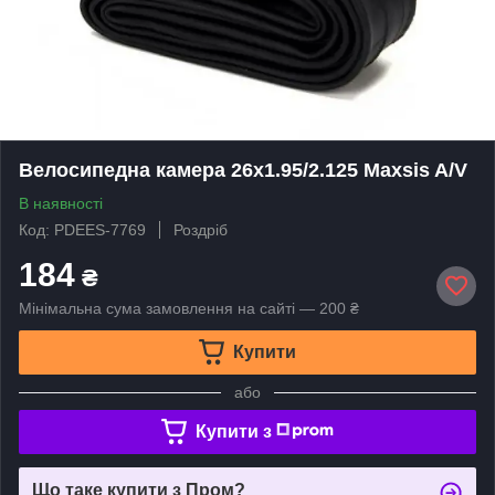
Велосипедна камера 26x1.95/2.125 Maxsis A/V
В наявності
Код: PDEES-7769
Роздріб
184
₴
Мінімальна сума замовлення на сайті — 200 ₴
Купити
або
Купити з
Що таке купити з Пром?