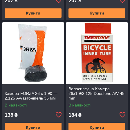
207
207
₴
₴
Купити
Купити
Велосипедна Камера
Камера FORZA 26 х 1.90 —
26x1.9/2.125 Deestone A/V 48
2.125 AV/автоніпель 35 мм
mm
В наявності
В наявності
138
184
₴
₴
Купити
Купити