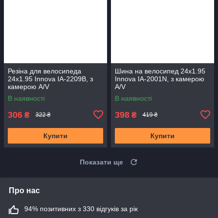
Резіна для велосипеда
Шина на велосипед 24x1.95
24x1.95 Innova IA-2209B, з
Innova IA-2001N, з камерою
камерою A/V
A/V
В наявності
В наявності
306
398
₴
₴
322 ₴
419 ₴
Купити
Купити
Показати ще
Про нас
94% позитивних з 330 відгуків за рік