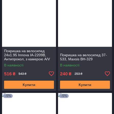
Покришка на велосипед
24x1.95 Innova IA-2209B,
Покришка на велосипед 37-
Антипрокол, з камерою A/V
533, Maxsis BH-329
В наявності
В наявності
516
240
₴
₴
543 ₴
253 ₴
Купити
Купити
–5%
–5%