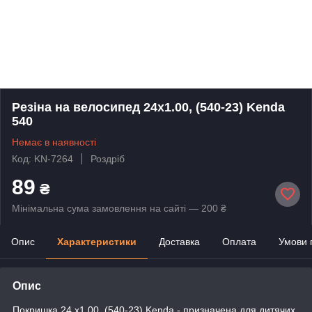
Резіна на велосипед 24x1.00, (540-23) Kenda
540
Немає в наявності
Код: KN-7264
Роздріб
89
₴
Мінімальна сума замовлення на сайті — 200 ₴
Опис
Характеристики
Доставка
Оплата
Умови 
Опис
Покришка 24,x1.00, (540-23) Kenda - призначена для дитячих