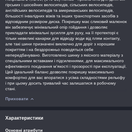
гірських і шосейних велосипедів, сільських велосипедів,
англійських велосипедів та американських велосипедів,
більшості інвалідних візків та інших транспортних засобів з
відповідним розміром диска. Покришку має сликовий малюнок
він забезпечує мінімальний опір гойдання і дозволяє
прикладати мінімальні зусилля для руху, на її протекторі є
тільки невеликі канарки для відводу води від плям контакту,
але такі шини призначені виключно для доріг з хорошим
покриттям і на бездорожньо поводяться себе
непередбачувано. Виготовлено шинку з якісного матеріалу з
спеціальними вставками і підсиленнями, для максимального
ефективного поєднання м'якості і прозорості при експлуатації.
Цей ідеальний баланс дозволяє покришку максимально
комфортно для вас впоратися з усіма складностями рельєфу
і при цьому досить тривалий час залишатися в робочому
стані.
Приховати
Характеристики
Основні атрибути