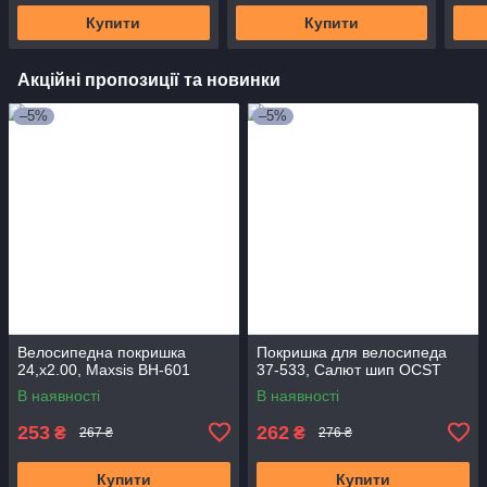
Купити
Купити
Акційні пропозиції та новинки
–5%
–5%
Велосипедна покришка
Покришка для велосипеда
24,x2.00, Maxsis BH-601
37-533, Салют шип OCST
В наявності
В наявності
253
262
₴
₴
267 ₴
276 ₴
Купити
Купити