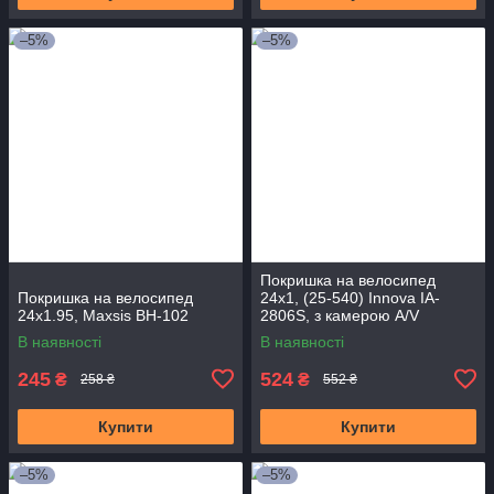
–5%
–5%
Покришка на велосипед
Покришка на велосипед
24x1, (25-540) Innova IA-
24x1.95, Maxsis BH-102
2806S, з камерою A/V
В наявності
В наявності
245
524
₴
₴
258 ₴
552 ₴
Купити
Купити
–5%
–5%