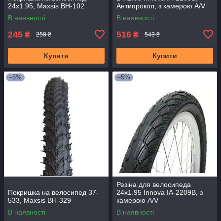
24x1.95, Maxsis BH-102
Антипрокол, з камерою A/V
В наявності
В наявності
245
516
₴
₴
258 ₴
543 ₴
Купити
Купити
–5%
–5%
Резіна для велосипеда
Покришка на велосипед 37-
24x1.95 Innova IA-2209B, з
533, Maxsis BH-329
камерою A/V
В наявності
В наявності