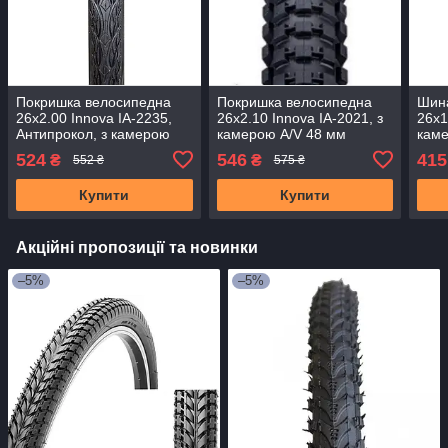
Покришка велосипедна
Покришка велосипедна
Шин
26x2.00 Innova IA-2235,
26x2.10 Innova IA-2021, з
26x1
Антипрокол, з камерою
камерою A/V 48 мм
кам
A/V
524
546
415
₴
₴
552 ₴
575 ₴
Купити
Купити
Акційні пропозиції та новинки
–5%
–5%