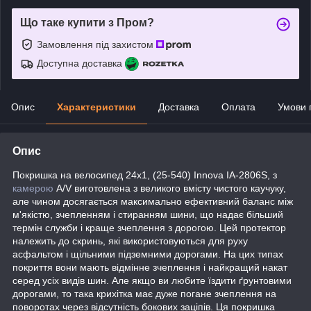
Що таке купити з Пром?
Замовлення під захистом
Доступна доставка
Опис
Характеристики
Доставка
Оплата
Умови 
Опис
Покришка на велосипед 24x1, (25-540) Innova IA-2806S, з
камерою
A/V виготовлена з великого вмісту чистого каучуку,
але чином досягається максимально ефективний баланс між
м'якістю, зчепленням і стиранням шини, що надає більший
термін служби і краще зчеплення з дорогою. Цей протектор
належить до скринь, які використовуються для руху
асфальтом і щільними підземними дорогами. На цих типах
покриття вони мають відмінне зчеплення і найкращий накат
серед усіх видів шин. Але якщо ви любите їздити ґрунтовими
дорогами, то така крихітка має дуже погане зчеплення на
поворотах через відсутність бокових заціпів. Ця покришка