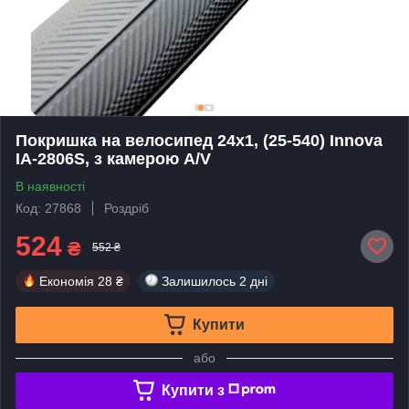
Покришка на велосипед 24x1, (25-540) Innova
IA-2806S, з камерою A/V
В наявності
Код: 27868
Роздріб
524
₴
552 ₴
Економія
28 ₴
Залишилось
2 дні
Купити
або
Купити з