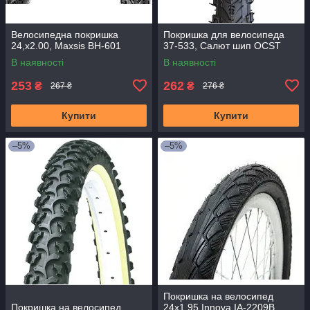
Велосипедна покришка
Покришка для велосипеда
24,x2.00, Maxsis BH-601
37-533, Салют шип OCST
В наявності
В наявності
253
262
₴
₴
267 ₴
276 ₴
Купити
Купити
–5%
–5%
Покришка на велосипед
Покришка на велосипед
24x1.95 Innova IA-2209B,