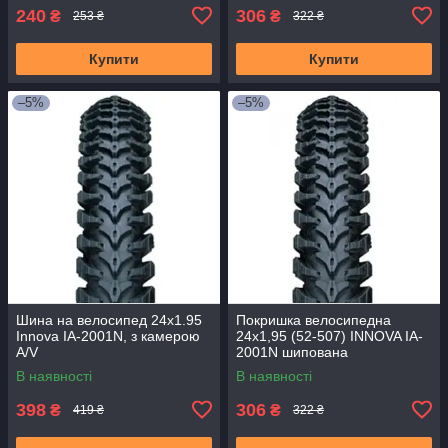
240
306
₴
₴
253 ₴
322 ₴
Купити
Купити
–5%
–5%
Шина на велосипед 24x1.95
Покришка велосипедна
Innova IA-2001N, з камерою
24х1,95 (52-507) INNOVA IA-
A/V
2001N шипована
В наявності
В наявності
398
306
₴
₴
419 ₴
322 ₴