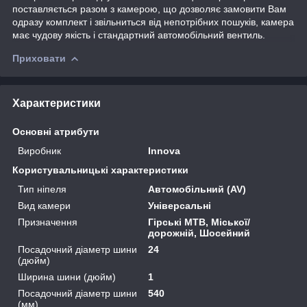
поставляється разом з камерою, що дозволяє замовити Вам
одразу комплект і звільниться від непотрібних пошуків, камера
має чудову якість і стандартний автомобільний вентиль.
Приховати
Характеристики
Основні атрибути
Виробник
Innova
Користувальницькі характеристики
Тип ніпеля
Автомобільний (AV)
Вид камери
Універсальні
Призначення
Гірські MTB, Міської/
дорожній, Шосейний
Посадочний діаметр шини
24
(дюйм)
Ширина шини (дюйм)
1
Посадочний діаметр шини
540
(мм)