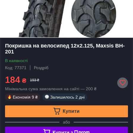
Покришка на велосипед 12x2.125, Maxsis BH-
201
В наявності
Код: 77371
Роздріб
184
₴
193 ₴
Мінімальна сума замовлення на сайті — 200 ₴
Економія
9 ₴
Залишилось
2 дні
Купити
або
Купити з