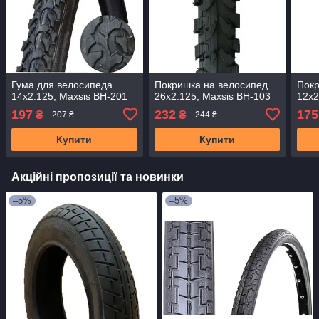
Гума для велосипеда
Покришка на велосипед
Покр
14x2.125, Maxsis BH-201
26x2.125, Maxsis BH-103
12x2
197
232
175
₴
₴
207 ₴
244 ₴
Купити
Купити
Акційні пропозиції та новинки
–5%
–5%