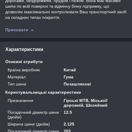
дорогами, бездоріжжям, брудом і піском. Вона має масивні
шипи по всій поверхні та відмінну бічну підтримку, що
дозволяє максимально контролювати Ваш транспортний засіб
на складних типах покриття.
Приховати
Характеристики
Основні атрибути
Країна виробник
Китай
Матеріал
Гума
Тип шини
Позашляхові
Користувальницькі характеристики
Призначення
Гірські MTB, Міської/
дорожній, Шосейний
Посадочний діаметр шини
12.5
(дюйм)
Ширина шини (дюйм)
2.125
Посадочний діаметр шини
203