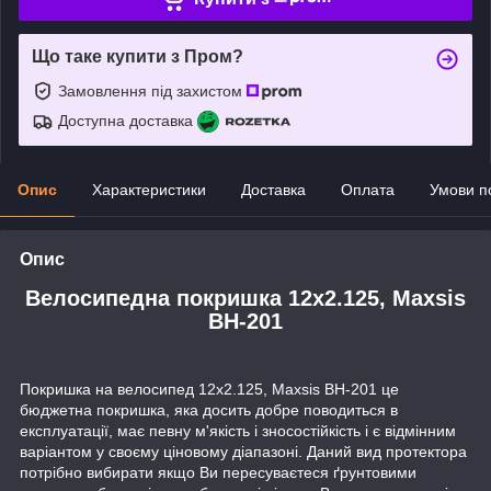
Що таке купити з Пром?
Замовлення під захистом
Доступна доставка
Опис
Характеристики
Доставка
Оплата
Умови п
Опис
Велосипедна покришка 12x2.125, Maxsis
BH-201
Покришка на велосипед 12x2.125, Maxsis BH-201 це
бюджетна покришка, яка досить добре поводиться в
експлуатації, має певну м'якість і зносостійкість і є відмінним
варіантом у своєму ціновому діапазоні. Даний вид протектора
потрібно вибирати якщо Ви пересуваєтеся ґрунтовими