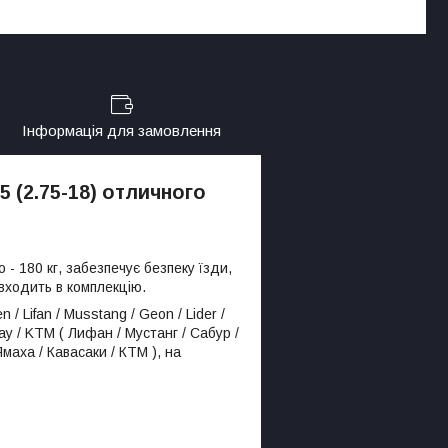
Інформація для замовлення
 (2.75-18) отличного
 180 кг, забезпечує безпеку їзди,
входить в комплекцію.
Lifan / Musstang / Geon / Lider /
ay / KTM ( Лифан / Мустанг / Сабур /
Ямаха / Кавасаки / КТМ ), на