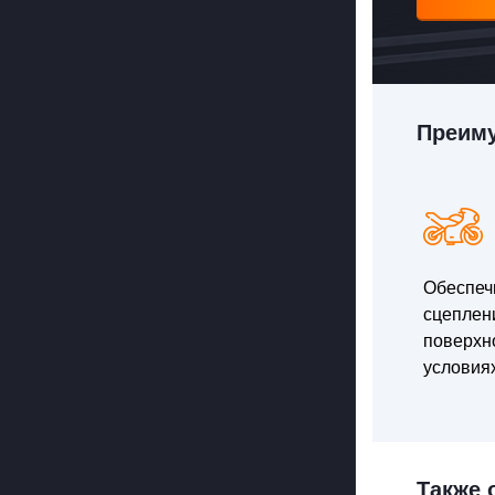
Преим
Обеспеч
сцеплен
поверхно
условия
Также 