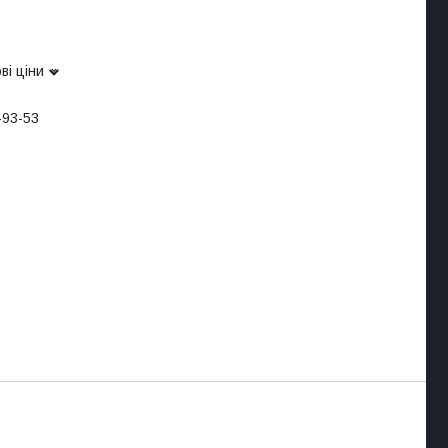
ві ціни
-93-53