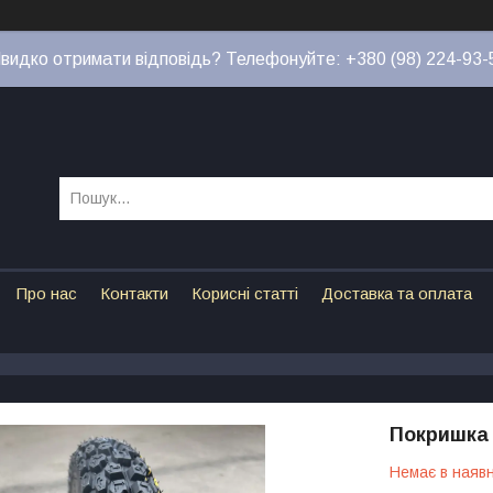
видко отримати відповідь? Телефонуйте: +380 (98) 224-93-
Про нас
Контакти
Корисні статті
Доставка та оплата
Покришка 
Немає в наявн