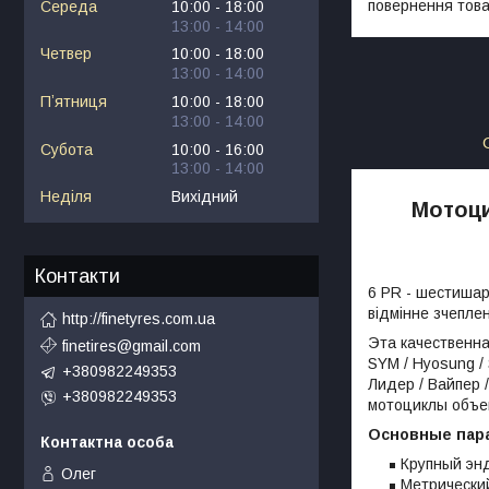
повернення това
Середа
10:00
18:00
13:00
14:00
Четвер
10:00
18:00
13:00
14:00
Пʼятниця
10:00
18:00
13:00
14:00
Субота
10:00
16:00
13:00
14:00
Неділя
Вихідний
Мотоци
Контакти
6 PR - шестишар
відмінне зчепле
http://finetyres.com.ua
Эта качественна
finetires@gmail.com
SYM / Hyosung / 
+380982249353
Лидер / Вайпер /
+380982249353
мотоциклы объем
Основные пар
Крупный эн
Олег
Метрический