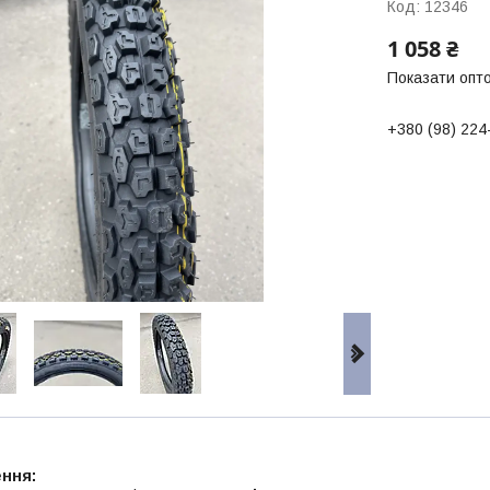
Код:
12346
1 058 ₴
Показати опто
+380 (98) 224