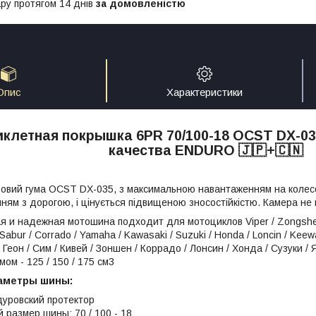
ру протягом 14 днів
за домовленістю
Опис
Характеристики
клетная покрышка 6PR 70/100-18 OCST DX-035
качества ENDURO 🇯🇵+🇨🇳
овий гума OCST DX-035, з максимальною навантаженням на колесо -
нням з дорогою, і цінується підвищеною зносостійкістю. Камера не 
я и надежная мотошина подходит для мотоциклов Viper / Zongshen / 
Sabur / Corrado / Yamaha / Kawasaki / Suzuki / Honda / Loncin / Keew
 Геон / Сим / Кивей / Зоншен / Коррадо / Лонсин / Хонда / Сузуки / 
ом - 125 / 150 / 175 см3
аметры шины:
дуровский протектор
 размер шины: 70 / 100 - 18