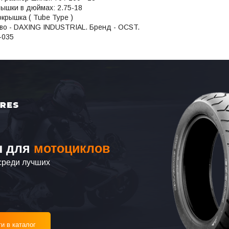
ышки в дюймах: 2.75-18
крышка ( Tube Type )
во - DAXING INDUSTRIAL. Бренд - OCST.
-035
 для
мотоциклов
среди лучших
и в каталог