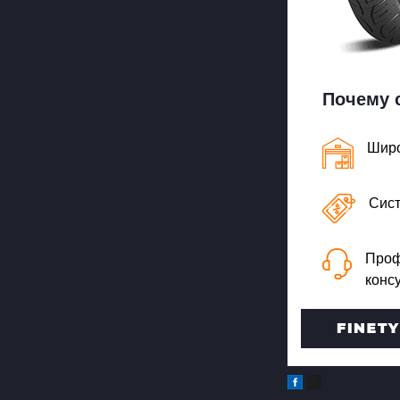
Почему 
Широ
Сист
Проф
конс