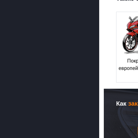
Пок
европей
Как
за