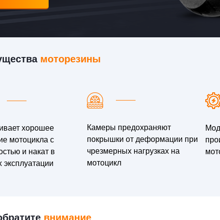
ущества
моторезины
Камеры предохраняют
ивает хорошее
Мод
покрышки от деформации при
ие мотоцикла с
про
чрезмерных нагрузках на
стью и накат в
мот
мотоцикл
х эксплуатации
обратите
внимание