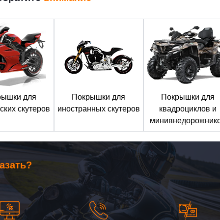
рышки для
Покрышки для
Покрышки для
ских скутеров
иностранных скутеров
квадроциклов и
минивнедорожник
казать?