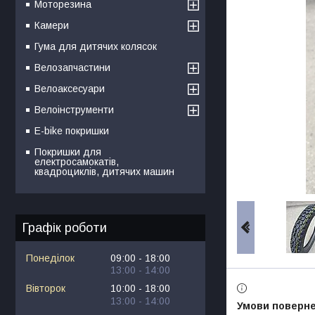
Моторезина
Камери
Гума для дитячих колясок
Велозапчастини
Велоаксесуари
Велоінструменти
E-bike покришки
Покришки для
електросамокатів,
квадроциклів, дитячих машин
Графік роботи
Понеділок
09:00
18:00
13:00
14:00
Вівторок
10:00
18:00
13:00
14:00