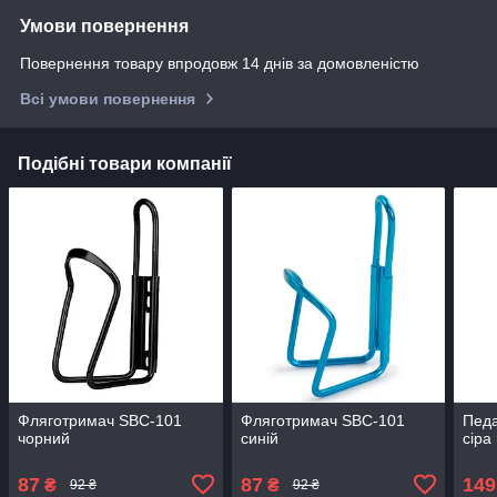
Умови повернення
Повернення товару впродовж 14 днів за домовленістю
Всі умови повернення
Подібні товари компанії
Фляготримач SBC-101
Фляготримач SBC-101
Педа
чорний
синій
сіра
87
87
149
₴
₴
92 ₴
92 ₴