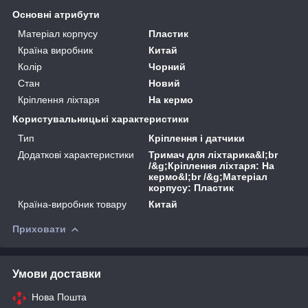
Основні атрибути
Матеріал корпусу
Пластик
Країна виробник
Китай
Колір
Чорний
Стан
Новий
Кріплення ліхтаря
На кермо
Користувальницькі характеристики
Тип
Кріплення і датчики
Додаткові характеристики
Тримач для ліхтарика&l;br
/&g;Кріплення ліхтаря: На
кермо&l;br /&g;Матеріал
корпусу: Пластик
Країна-виробник товару
Китай
Приховати
Умови доставки
Нова Пошта