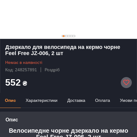
Дзеркало для велосипеда на кермо чорне
Feel Free JZ-006, 2 шт
Немає в наявності
Код: 248257891
Роздріб
552
₴
Опис
Характеристики
Доставка
Оплата
Умови п
Опис
Велосипедне чорне дзеркало на кермо
Feel Free JZ-006, 2 шт