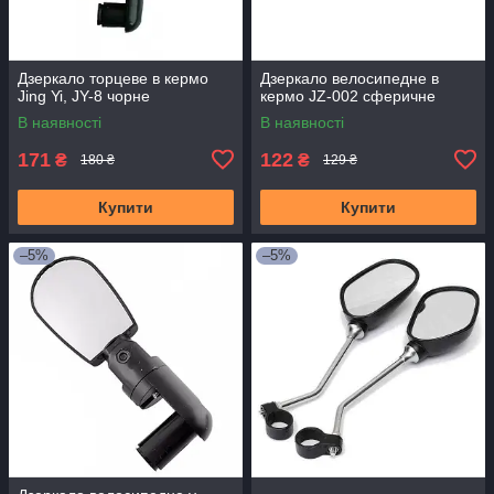
Дзеркало торцеве в кермо
Дзеркало велосипедне в
Jing Yi, JY-8 чорне
кермо JZ-002 сферичне
В наявності
В наявності
171
122
₴
₴
180 ₴
129 ₴
Купити
Купити
–5%
–5%