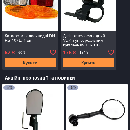
Катафоти велосипедні DN
Дзвінок велосипедний
RS-4071, 4 шт
VDK з універсальним
кріпленням LD-006
57
175
₴
₴
60 ₴
184 ₴
Купити
Купити
Акційні пропозиції та новинки
–5%
–5%