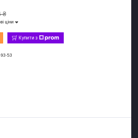
 ₴
ві ціни
Купити з
-93-53