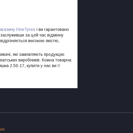
агазину FineTyres
і ви гарантовано
 заслуживши за цей час відмінну
відрізняється високою якістю,
живачі, які замовляють продукцію
зіатських виробників. Кожна товарна
ка 2.50-17, купити у нас ви її
сті