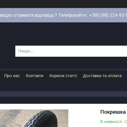
видко отримати відповідь? Телефонуйте: +380 (98) 224-93-
Про нас
Контакти
Корисні статті
Доставка та оплата
Покришка 
В наявності
О