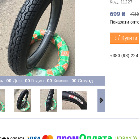
Код:
11227
699 ₴
736
Показати опто
Купити
+380 (98) 224
сь
0
0
Днів
0
0
Годин
0
0
Хвилин
0
0
Секунд