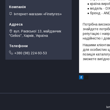
країна виро
модель - DX
бренд - AND
Інтернет-магазин «Finetyres»
Потрібна високо
знайдете потріб
вул. Раєвської 13, майданчик
репутацію і нап
"Gelios", Харків, Україна
надійністю і до
Нашими клієнтами
для особистих ці
+380 (98) 224-93-53
позиція каталогу
зможете вигідно