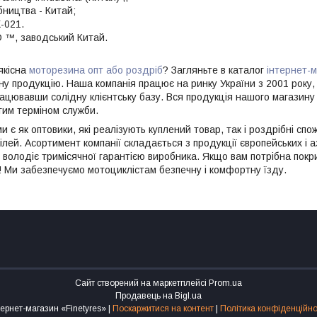
бництва - Китай;
-021.
 ™, заводський Китай.
якісна
моторезина опт або роздріб
? Загляньте в каталог
інтернет-м
ну продукцію. Наша компанія працює на ринку України з 2001 року,
рацювавши солідну клієнтську базу. Вся продукція нашого магазину 
вгим терміном служби.
 є як оптовики, які реалізують куплений товар, так і роздрібні спо
лей. Асортимент компанії складається з продукції європейських і а
 володіє тримісячної гарантією виробника. Якщо вам потрібна покриш
! Ми забезпечуємо мотоциклістам безпечну і комфортну їзду.
Сайт створений на маркетплейсі
Prom.ua
Продавець на Bigl.ua
Інтернет-магазин «Finetyres» |
Поскаржитися на контент
|
Політика конфіденційно