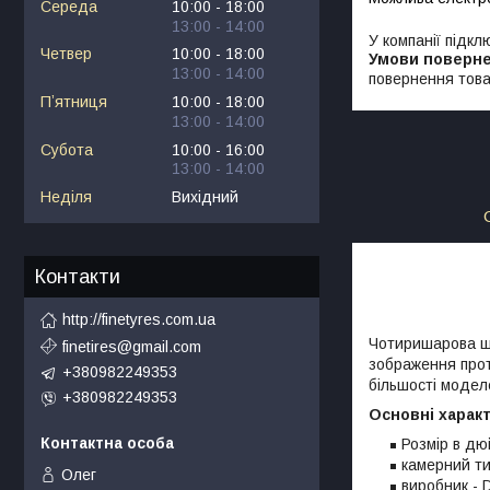
Середа
10:00
18:00
13:00
14:00
У компанії підкл
Четвер
10:00
18:00
13:00
14:00
повернення това
Пʼятниця
10:00
18:00
13:00
14:00
Субота
10:00
16:00
13:00
14:00
Неділя
Вихідний
Контакти
http://finetyres.com.ua
Чотиришарова ши
finetires@gmail.com
зображення прот
+380982249353
більшості моделе
+380982249353
Основні харак
Розмір в дю
камерний ти
Олег
виробник - D