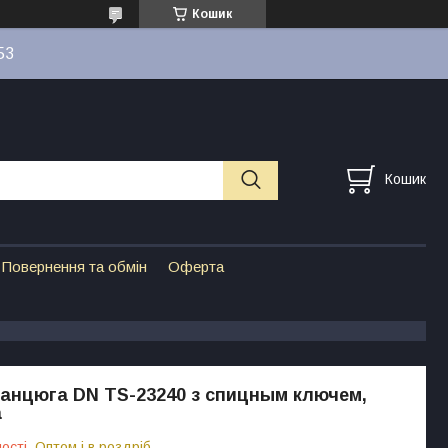
Кошик
53
Кошик
Повернення та обмін
Оферта
анцюга DN TS-23240 з спицным ключем,
а
ості
Оптом і в роздріб