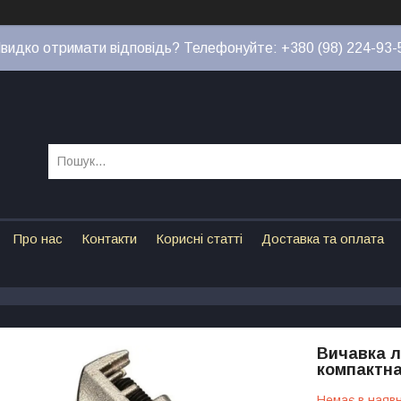
видко отримати відповідь? Телефонуйте: +380 (98) 224-93-
Про нас
Контакти
Корисні статті
Доставка та оплата
Вичавка л
компактн
Немає в наявн