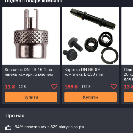
Подібні товари компанії
Ковпачок DN TS-16-1 на
Каретка DN BB-99
Підш
ніпель камери, з ключем
комплект, L-130 mm
20 к
для 
вітч
11
166
13
₴
₴
12 ₴
175 ₴
Купити
Купити
Про нас
94% позитивних з 329 відгуків за рік