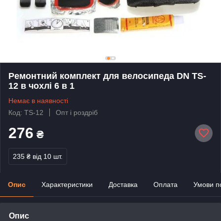
Ремонтний комплект для велосипеда DN TS-
12 в чохлі 6 в 1
Немає в наявності
Код: TS-12
Опт і роздріб
276
₴
235 ₴
від 10 шт.
Опис
Характеристики
Доставка
Оплата
Умови п
Опис