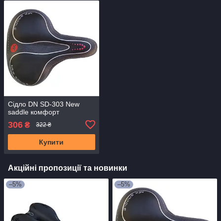
Сідло DN SD-303 New
saddle комфорт
306
₴
322 ₴
Купити
Акційні пропозиції та новинки
–5%
–5%