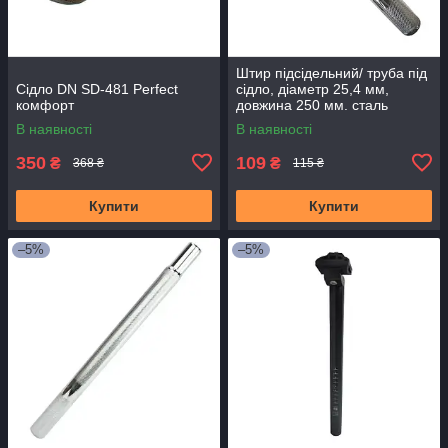
Штир підсідельний/ труба під
Сідло DN SD-481 Perfect
сідло, діаметр 25,4 мм,
комфорт
довжина 250 мм. сталь
В наявності
В наявності
350
109
₴
₴
368 ₴
115 ₴
Купити
Купити
–5%
–5%