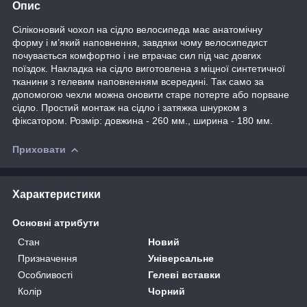
Опис
Сіліконовий чохол на сідло велосипеда має анатомічну
форму і м’який наповнення, завдяки чому велосипедист
почувається комфортно і не втрачає сил під час довгих
поїздок. Накладка на сідло виготовлена з міцної синтетичної
тканини з гелевим наповненням всередині. Так само за
допомогою чехли можна оновити старе потерте або порване
сідло. Простий монтаж на сідло і затяжка шнурком з
фіксатором. Розмір: довжина - 260 мм., ширина - 180 мм.
Приховати
Характеристики
Основні атрибути
Стан
Новий
Призначення
Універсальне
Особливості
Гелеві вставки
Колір
Чорний