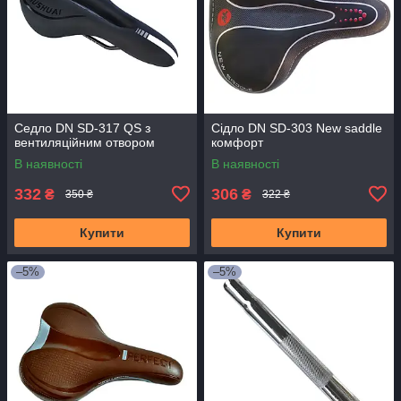
Седло DN SD-317 QS з
Сідло DN SD-303 New saddle
вентиляційним отвором
комфорт
В наявності
В наявності
332
306
₴
₴
350 ₴
322 ₴
Купити
Купити
–5%
–5%