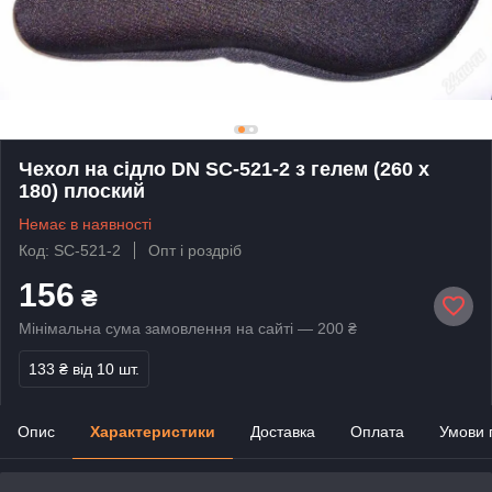
Чехол на сідло DN SC-521-2 з гелем (260 x
180) плоский
Немає в наявності
Код: SC-521-2
Опт і роздріб
156
₴
Мінімальна сума замовлення на сайті — 200 ₴
133 ₴
від 10 шт.
Опис
Характеристики
Доставка
Оплата
Умови 