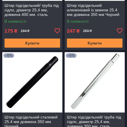
Штир підсідельний/ труба під
Штир підсідельний
сідло, діаметр 25,4 мм,
алюмінієвий із замком 25.4
довжина 400 мм. сталь
мм довжина 350 мм Чорний
В наявності
В наявності
175
247
₴
₴
184 ₴
260 ₴
Купити
Купити
–5%
–5%
Штир підсідельний сталевий
Штир підсідельний/ труба під
25.4 мм довжина 350 мм
сідло, діаметр 25,4 мм,
Чорний
довжина 350 мм. сталь