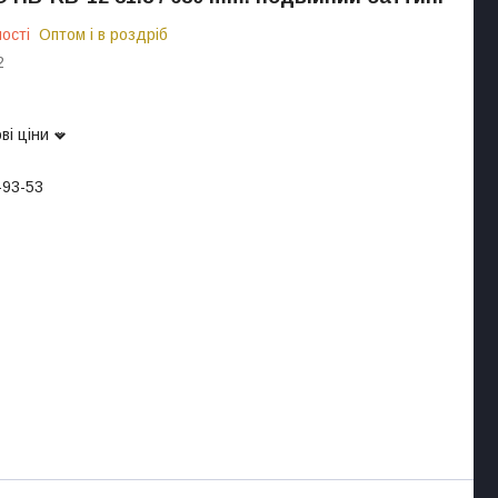
ості
Оптом і в роздріб
2
ві ціни
-93-53