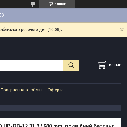
Кошик
53
айближчого робочого дня (10.08).
Кошик
Повернення та обмін
Оферта
 HB-RB-12 31.8 / 680 mm. подвійний баттинг