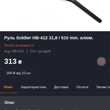
Руль Soldier HB-412 31,8 / 610 mm. алюм.
Немає в наявності
Код: HB-412
Опт і роздріб
313
₴
266 ₴
від 10 шт.
Опис
Характеристики
Доставка
Оплата
Умови п
Опис