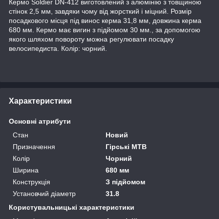
Кермо Soldier DN-412 виготовлений з алюмінію з товщиною
стінок 2,5 мм, завдяки чому від жорсткий і міцний. Розмір
посадкового місця під винос керма 31,8 мм, довжина керма
680 мм. Кермо має вигин з підйомом 30 мм., за допомогою
якого шляхом повороту можна регулювати посадку
велосипедиста. Колір: чорний.
Характеристики
Основні атрибути
Стан
Новий
Призначення
Гірські MTB
Колір
Чорний
Ширина
680 мм
Конструкція
З підйомом
Установчий діаметр
31.8
Користувальницькі характеристики