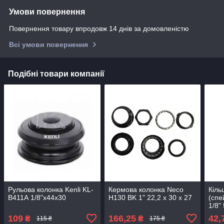
Умови повернення
Повернення товару впродовж 14 днів за домовленістю
Всі умови повернення
Подібні товари компанії
Рульова колонка Kenli KL-
Кермова колонка Neco
Кіль
B411А 1/8"x44x30
H130 BK 1" 22,2 x 30 x 27
(спе
1/8"
109
166,25
42,
₴
₴
115 ₴
175 ₴