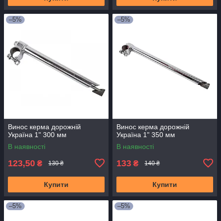
–5%
–5%
Винос керма дорожній
Винос керма дорожній
Україна 1" 300 мм
Україна 1" 350 мм
В наявності
В наявності
123,50
133
₴
₴
130 ₴
140 ₴
Купити
Купити
–5%
–5%