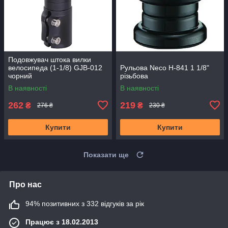
Подовжувач штока вилки
велосипеда (1-1/8) GJB-012
Рульова Neco H-841 1 1/8"
чорний
різьбова
В наявності
В наявності
262
219
₴
₴
276 ₴
230 ₴
Купити
Купити
Показати ще
Про нас
94% позитивних з 332 відгуків за рік
Працює з 18.02.2013