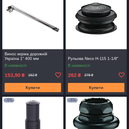
Винос керма дорожній
Україна 1" 400 мм
Рульова Neco H-115 1-1/8"
В наявності
В наявності
153,90
262
₴
₴
162 ₴
276 ₴
Купити
Купити
–5%
–5%