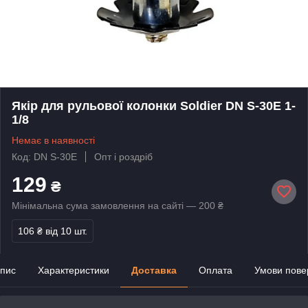
Якір для рульової колонки Soldier DN S-30E 1-
1/8
Немає в наявності
Код: DN S-30E
Опт і роздріб
129
₴
Мінімальна сума замовлення на сайті — 200 ₴
106 ₴
від 10 шт.
пис
Характеристики
Доставка
Оплата
Умови пове