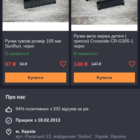
Ручки вело керма дитячі (
Ручки гумові розмір 105 мм
грипси) Crossride CR-G305-1
SunRun, чорні
чорні
В наявності
В наявності
87
140
₴
₴
92 ₴
147 ₴
Купити
Купити
Про нас
94% позитивних з 332 відгуків за рік
Працює з 18.02.2013
м. Харків
вул. Раєвської 13, майданчик "Gelios", Харків, Україна