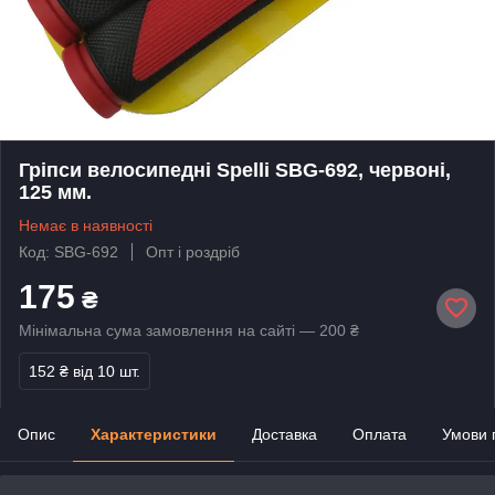
Гріпси велосипедні Spelli SBG-692, червоні,
125 мм.
Немає в наявності
Код: SBG-692
Опт і роздріб
175
₴
Мінімальна сума замовлення на сайті — 200 ₴
152 ₴
від 10 шт.
Опис
Характеристики
Доставка
Оплата
Умови 