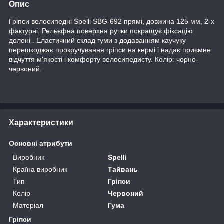
Опис
Гріпси велосипедні Spelli SBG-692 прямі, довжина 125 мм, 2-х
фактурні. Рельєфна поверхня ручки покращує фіксацію
долоні . Еластичний склад гуми з додаванням каучуку
перешкоджає прокручування гріпси на кермі і надає приємне
відчуття м'якості і комфорту велосипедисту. Колір: чорно-
червоний.
Характеристики
Основні атрибути
Виробник
Spelli
Країна виробник
Тайвань
Тип
Гріпси
Колір
Червоний
Матеріал
Гума
Гріпси