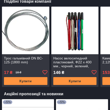
Подібні товари компанії
Трос гальмівний DN BC-
Насос велосипедний
Каме
125 (1800 mm)
пластиковий, Ф22 х 400
2,12
мм., чорний, зелений,
синій, червоний (1 штука)
17
146
153
₴
₴
18 ₴
Купити
Купити
Акційні пропозиції та новинки
–5%
–5%