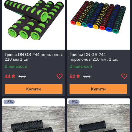
Гріпси DN GS-244 поролонові
Грипси DN GS-244
210 мм 1 шт
поролонові 210 мм. 1 шт.
В наявності
В наявності
44
52
₴
₴
46 ₴
55 ₴
Купити
Купити
–5%
–5%