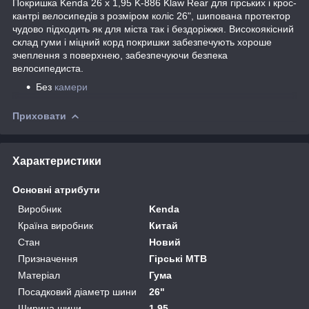
Покришка Kenda 26 x 1,95 K-886 Klaw Rear для гірських і крос-
кантрі велосипедів з розміром коліс 26", шипована протектор
чудово підходить як для міста так і бездоріжжя. Високоякісний
склад гуми і міцний корд покришки забезпечують хороше
зчеплення з поверхнею, забезпечуючи безпека
велосипедиста.
Без
камери
Приховати
Характеристики
Основні атрибути
Виробник
Kenda
Країна виробник
Китай
Стан
Новий
Призначення
Гірські MTB
Матеріал
Гума
Посадковий діаметр шини
26"
Ширина шини
1.95