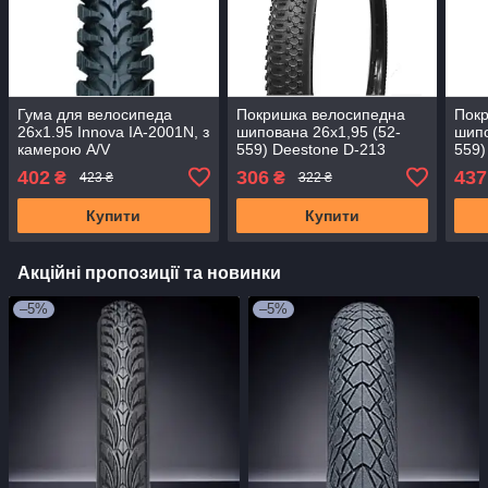
Гума для велосипеда
Покришка велосипедна
Пок
26x1.95 Innova IA-2001N, з
шипована 26х1,95 (52-
шипо
камерою A/V
559) Deestone D-213
559)
ант
402
306
437
₴
₴
423 ₴
322 ₴
Купити
Купити
Акційні пропозиції та новинки
–5%
–5%