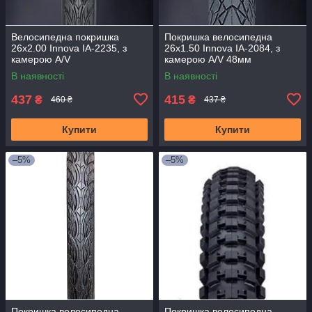
Велосипедна покришка
Покришка велосипедна
26x2.00 Innova IA-2235, з
26x1.50 Innova IA-2084, з
камерою A/V
камерою A/V 48мм
В наявності
В наявності
437
415
₴
₴
460 ₴
437 ₴
Купити
Купити
–5%
–5%
Покришка велосипедна
Покришка велосипедна