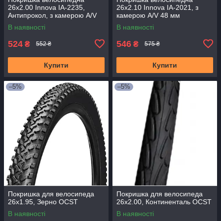
26x2.00 Innova IA-2235,
26x2.10 Innova IA-2021, з
Антипрокол, з камерою A/V
камерою A/V 48 мм
В наявності
В наявності
524
546
₴
₴
552 ₴
575 ₴
Купити
Купити
–5%
–5%
Покришка для велосипеда
Покришка для велосипеда
26x1.95, Зерно OCST
26x2.00, Континенталь OCST
В наявності
В наявності