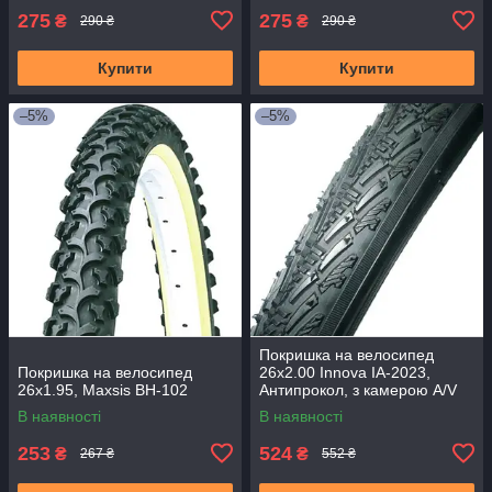
275
275
₴
₴
290 ₴
290 ₴
Купити
Купити
–5%
–5%
Покришка на велосипед
Покришка на велосипед
26x2.00 Innova IA-2023,
26x1.95, Maxsis BH-102
Антипрокол, з камерою A/V
В наявності
В наявності
253
524
₴
₴
267 ₴
552 ₴