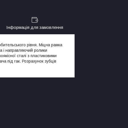
Інформація для замовлення
бительського рівня. Міцна рамка
на і направляючий ролики
оякісної сталі з пластиковими
ча під гак. Розрахунок зубців