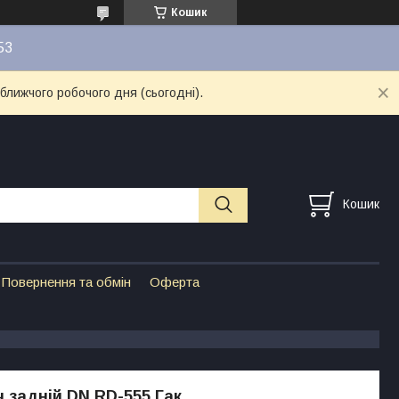
Кошик
53
ближчого робочого дня (сьогодні).
Кошик
Повернення та обмін
Оферта
 задній DN RD-555 Гак