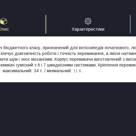
Опис
Характеристики
ч бюджетного класу, призначений для велосипедів початкового, лю
печує довговічність роботи і точність перемикання, а якісні натяж
ити шум і знос механізмів. Корпус перемикача виготовлений з висок
микач сумісний з 6 і 7 швидкісними системами. Кріплення перемика
и: максимальний: 34 т. / мінімальний:
11
т.