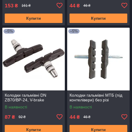
153
44
₴
₴
161 ₴
46 ₴
Купити
Купити
–5%
–5%
Колодки гальмівні DN
Колодки гальмівні МТБ (під
ZB70/BP-24, V-brake
контелівери) без різі
В наявності
В наявності
87
44
₴
₴
92 ₴
46 ₴
Купити
Купити