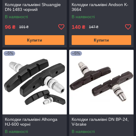
Колодки гальмівні Shuangjie
Колодки гальмівні Andson K-
DN-1483 чорний
3664
В наявності
В наявності
96
140
₴
₴
101 ₴
147 ₴
Купити
Купити
–5%
–5%
Колодки гальмівні Alhonga
Колодки гальмівні DN BP-24,
HJ-600 чорні
V-brake
В наявності
В наявності