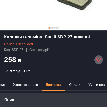
Колодки гальмівні Spelli SDP-27 дискові
Немає в наявності
Код: SDP-27
Опт і роздріб
258
₴
219 ₴
від 10 шт.
пис
Характеристики
Доставка
Оплата
Умови пове
Опис