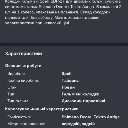
Колодки гальмівні Spelli SDP-27 для дискових гальм, сумісні з
системами гальм Shimano Deore і Tektro Auriga. В комплекті 2
шт. на 1 колесо, упаковані на планшеті. Склад колодок -
напівметали, без азбесту. Мають хороші гальмівні
характеристики при невисокій ціні.
Характеристики
Основні атрибути
Виробник
Spelli
Країна виробник
Тайвань
Стан
Новий
Тип
Гальмівні колодки
Тип гальма
Дисковий гідравлічні
Користувальницькі характеристики
Сумісність з:
Shimano Deore, Tektro Auriga
Місце встановлення
передній, задній