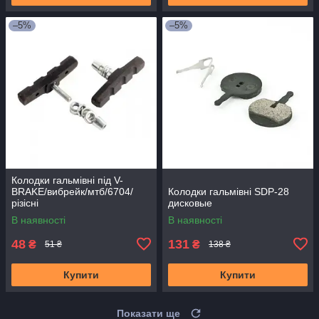
–5%
–5%
Колодки гальмівні під V-
BRAKE/вибрейк/мтб/6704/
Колодки гальмівні SDP-28
різісні
дисковые
В наявності
В наявності
48
131
₴
₴
51 ₴
138 ₴
Купити
Купити
Показати ще