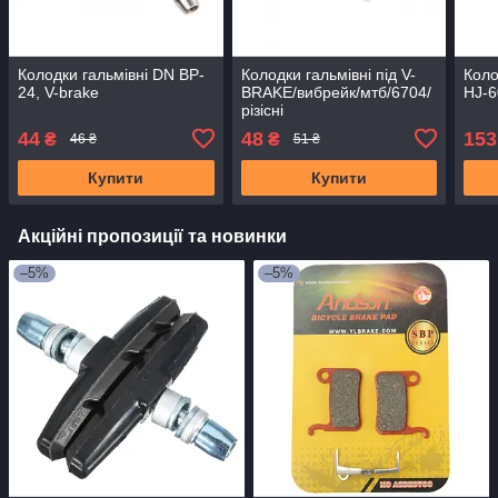
Колодки гальмівні DN BP-
Колодки гальмівні під V-
Коло
24, V-brake
BRAKE/вибрейк/мтб/6704/
HJ-6
різісні
44
48
153
₴
₴
46 ₴
51 ₴
Купити
Купити
Акційні пропозиції та новинки
–5%
–5%