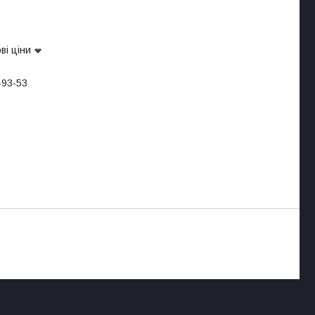
ві ціни
-93-53