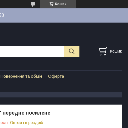
Кошик
53
Кошик
Повернення та обмін
Оферта
" переднє посилене
ості
Оптом і в роздріб