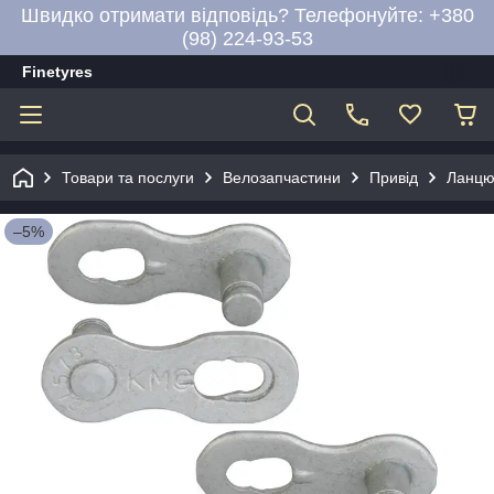
Швидко отримати відповідь? Телефонуйте: +380
(98) 224-93-53
Finetyres
Товари та послуги
Велозапчастини
Привід
Ланцюг
–5%