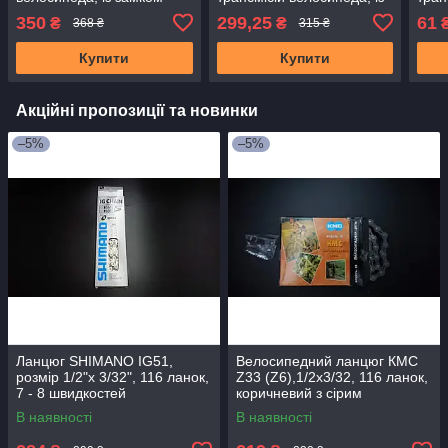
ланцюга
замком
350
299,25
61
₴
₴
368 ₴
315 ₴
Купити
Купити
Акційні пропозиції та новинки
–5%
–5%
Ланцюг SHIMANO IG51,
Велосипедний ланцюг КМС
розмір 1/2"х 3/32", 116 ланок,
Z33 (Z6),1/2x3/32, 116 ланок,
7 - 8 швидкостей
коричневий з сірим
В наявності
В наявності