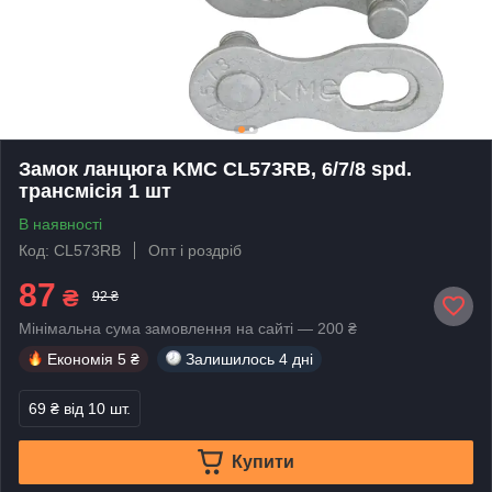
Замок ланцюга KMC CL573RB, 6/7/8 spd.
трансмісія 1 шт
В наявності
Код: CL573RB
Опт і роздріб
87
₴
92 ₴
Мінімальна сума замовлення на сайті — 200 ₴
Економія
5 ₴
Залишилось
4 дні
69 ₴
від 10 шт.
Купити