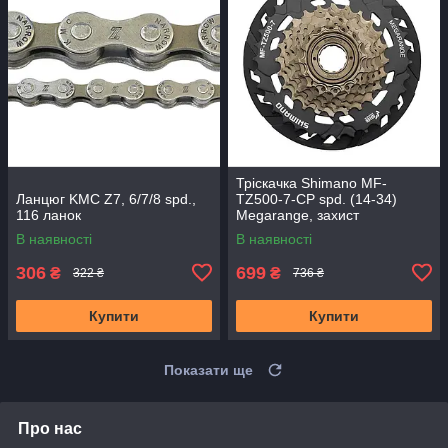
Тріскачка Shimano MF-
Ланцюг KMC Z7, 6/7/8 spd.,
TZ500-7-CP spd. (14-34)
116 ланок
Megarange, захист
В наявності
В наявності
306
699
₴
₴
322 ₴
736 ₴
Купити
Купити
Показати ще
Про нас