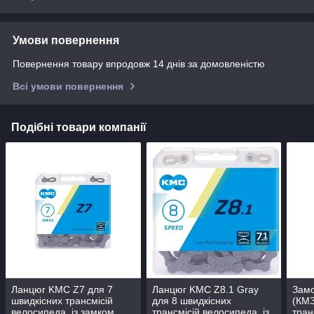
Умови повернення
Повернення товару впродовж 14 днів за домовленістю
Всі умови повернення
Подібні товари компанії
Ланцюг KMC Z7 для 7
Ланцюг KMC Z8.1 Gray
Замо
швидкісних трансмісій
для 8 швидкісних
(КМЗ
велосипеда, із замком
трансмісій велосипеда, із
тран