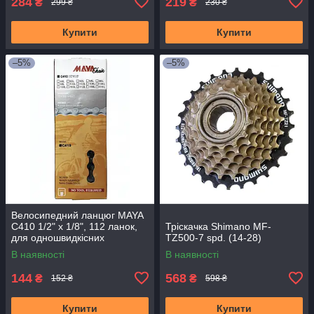
284
219
₴
₴
299 ₴
230 ₴
Купити
Купити
–5%
–5%
Велосипедний ланцюг MAYA
C410 1/2" x 1/8", 112 ланок,
Тріскачка Shimano MF-
для одношвидкісних
TZ500-7 spd. (14-28)
велосипедів
В наявності
В наявності
144
568
₴
₴
152 ₴
598 ₴
Купити
Купити