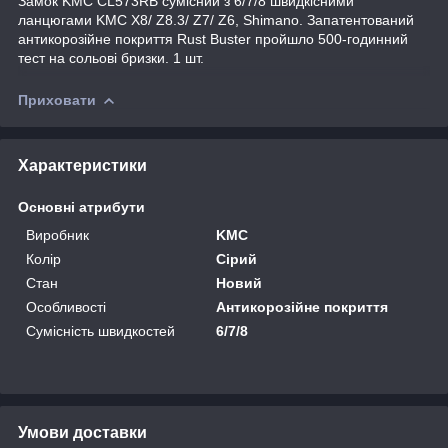
Замок KMC CL573RB сумісний з 6/7/8 швидкісними
ланцюгами KMC X8/ Z8.3/ Z7/ Z6, Shimano. Запатентований
антикорозійне покриття Rust Buster пройшло 500-годинний
тест на сольові бризки. 1 шт.
Приховати
Характеристики
Основні атрибути
Виробник
KMC
Колір
Сірий
Стан
Новий
Особливості
Антикорозійне покриття
Сумісність швидкостей
6/7/8
Умови доставки