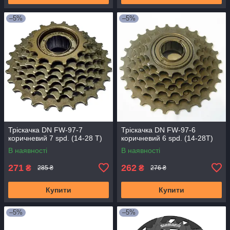
–5%
–5%
Тріскачка DN FW-97-7
Тріскачка DN FW-97-6
коричневий 7 spd. (14-28 Т)
коричневий 6 spd. (14-28Т)
В наявності
В наявності
271
262
₴
₴
285 ₴
276 ₴
Купити
Купити
–5%
–5%