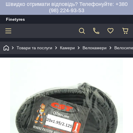
Швидко отримати відповідь? Телефонуйте: +380
(98) 224-93-53
Finetyres
Товари та послуги
Камери
Велокамери
Велосипе