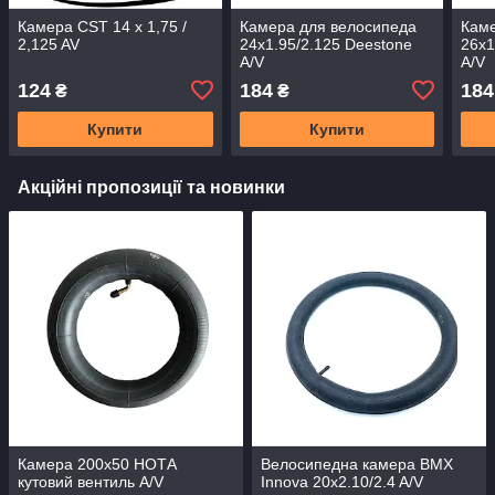
Камера CST 14 x 1,75 /
Камера для велосипеда
Каме
2,125 AV
24x1.95/2.125 Deestone
26x1
A/V
A/V
124
184
184
₴
₴
Купити
Купити
Акційні пропозиції та новинки
Камера 200x50 НОТА
Велосипедна камера BMX
кутовий вентиль A/V
Innova 20x2.10/2.4 A/V