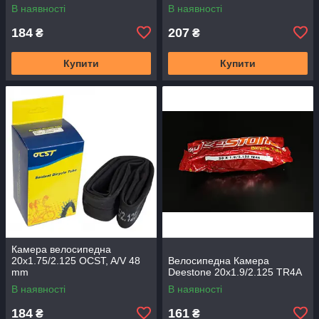
В наявності
В наявності
184
207
₴
₴
Купити
Купити
Камера велосипедна
20x1.75/2.125 OCST, A/V 48
Велосипедна Камера
mm
Deestone 20x1.9/2.125 TR4A
В наявності
В наявності
184
161
₴
₴