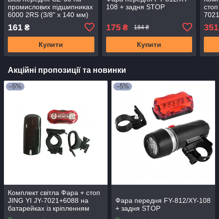
промислових підшипниках
108 + задня STOP
стоп
6000 2RS (3/8" x 140 мм)
7021
із к
161
175
351
₴
₴
184 ₴
Купити
Купити
Акційні пропозиції та новинки
–5%
–5%
Комплект світла Фара + стоп
JING YI JY-7021+6088 на
Фара передня FY-812/XY-108
батарейках із кріпленням
+ задня STOP