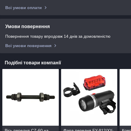
Всі умови оплати
Умови повернення
Повернення товару впродовж 14 днів за домовленістю
Всі умови повернення
Подібні товари компанії
Вісь передня CZ-60 на
Фара передня FY-812/XY-
Комп