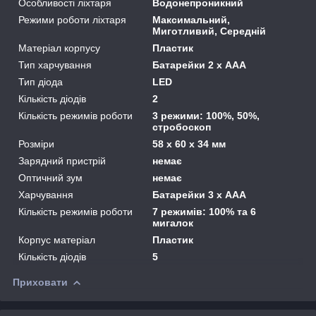
Особливості ліхтаря
Водонепроникний
Режими роботи ліхтаря
Максимальний,
Миготливий, Середній
Матеріал корпусу
Пластик
Тип харчування
Батарейки 2 х ААА
Тип діода
LED
Кількість діодів
2
Кількість режимів роботи
3 режими: 100%, 50%,
стробоскоп
Розміри
58 х 60 х 34 мм
Зарядний пристрій
немає
Оптичний зум
немає
Харчування
Батарейки 3 х ААА
Кількість режимів роботи
7 режимів: 100% та 6
мигалок
Корпус матеріал
Пластик
Кількість діодів
5
Приховати