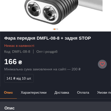
Фара передня DMFL-08-8 + задня STOP
Немає в наявності
Код: DMFL-08-8
Опт і роздріб
166
₴
Мінімальна сума замовлення на сайті — 200 ₴
141 ₴
від 10 шт.
Опис
Характеристики
Доставка
Оплата
Умови п
Опис