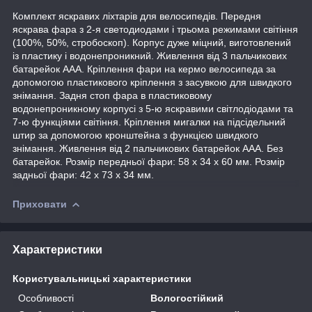
Комплект яскравих ліхтарів для велосипедів. Передня
яскрава фара з 2-я светодиодами і трьома режимами світіння
(100%, 50%, стробоскоп). Корпус дуже міцний, виготовлений
із пластику і водонепроникний. Живлення від 3 пальчикових
батарейок ААА. Кріплення фари на кермо велосипеда за
допомогою пластикового кріплення з засувкою для швидкого
знімання. Задня стоп фара в пластиковому
водонепроникному корпусі з 5-ю яскравими світлодіодами та
7-ю функціями світіння. Кріплення мигалки на підсідельний
штир за допомогою кронштейна з функцією швидкого
знімання. Живлення від 2 пальчикових батарейок ААА. Без
батарейок. Розмір передньої фари: 58 х 34 х 60 мм. Розмір
задньої фари: 42 х 73 х 34 мм.
Приховати
Характеристики
Користувальницькі характеристики
Особливості
Вологостійкий