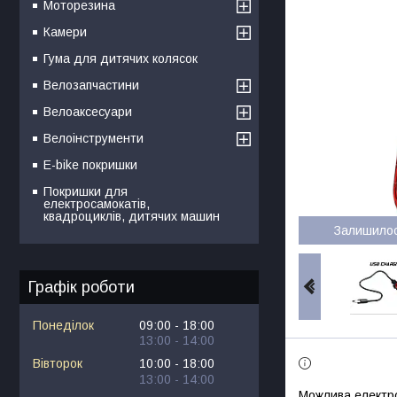
Моторезина
Камери
Гума для дитячих колясок
Велозапчастини
Велоаксесуари
Велоінструменти
E-bike покришки
Покришки для
електросамокатів,
квадроциклів, дитячих машин
Залишило
Графік роботи
Понеділок
09:00
18:00
13:00
14:00
Вівторок
10:00
18:00
13:00
14:00