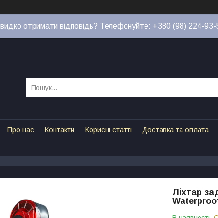
видко отримати відповідь? Телефонуйте: +380 (98) 224-93-
Про нас
Контакти
Корисні статті
Доставка та оплата
Ліхтар зад
Waterproo
В наявності
О