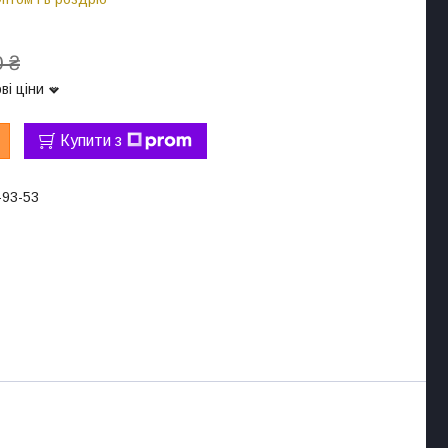
 ₴
ві ціни
Купити з
-93-53