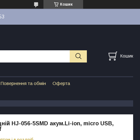
Кошик
53
Кошик
Повернення та обмін
Оферта
ній HJ-056-5SMD акум.Li-ion, micro USB,
f
птом і в роздріб