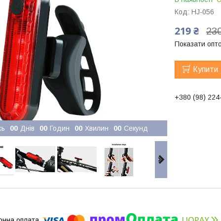
Код:
HJ-056
219 ₴
230
Показати опто
Купити
+380 (98) 224
сь
0
0
Днів
0
0
Годин
0
0
Хвилин
0
0
Секунд