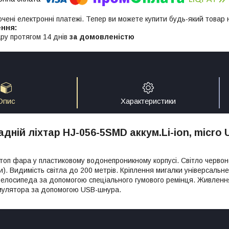
ючені електронні платежі. Тепер ви можете купити будь-який товар
ру протягом 14 днів
за домовленістю
Опис
Характеристики
адній ліхтар HJ-056-5SMD аккум.Li-ion, micro
топ фара у пластиковому водонепроникному корпусі. Світло червоне
и). Видимість світла до 200 метрів. Кріплення мигалки універсальн
велосипеда за допомогою спеціального гумового ремінця. Живлення 
умулятора за допомогою USB-шнура.