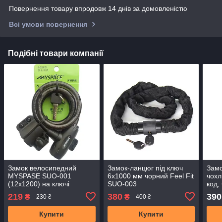
Повернення товару впродовж 14 днів за домовленістю
Всі умови повернення
Подібні товари компанії
Замок велосипедний
Замок-ланцюг під ключ
Замо
MYSPASE SUO-001
6x1000 мм чорний Feel Fit
чохл
(12x1200) на ключі
SUO-003
код,
219
380
390
₴
₴
230 ₴
400 ₴
Купити
Купити