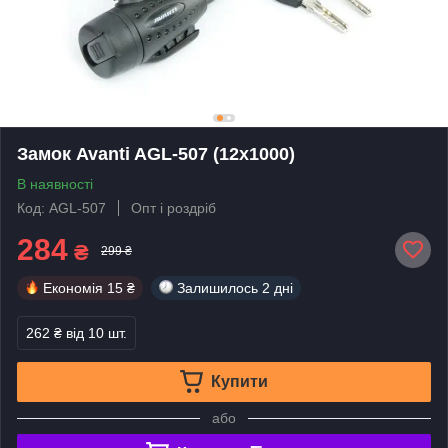
Замок Avanti AGL-507 (12x1000)
В наявності
Код: AGL-507
Опт і роздріб
284
₴
299 ₴
Економія
15 ₴
Залишилось
2 дні
262 ₴
від 10 шт.
Купити
або