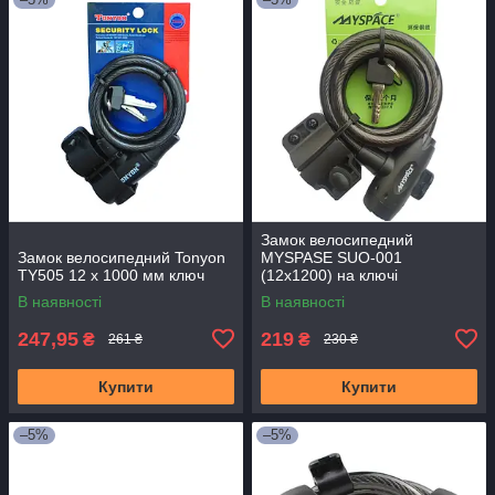
Замок велосипедний
Замок велосипедний Tonyon
MYSPASE SUO-001
TY505 12 x 1000 мм ключ
(12x1200) на ключі
В наявності
В наявності
247,95
219
₴
₴
261 ₴
230 ₴
Купити
Купити
–5%
–5%