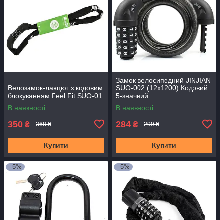
Замок велосипедний JINJIAN
Велозамок-ланцюг з кодовим
SUO-002 (12x1200) Кодовий
блокуванням Feel Fit SUO-01
5-значний
В наявності
В наявності
350
284
₴
₴
368 ₴
299 ₴
Купити
Купити
–5%
–5%