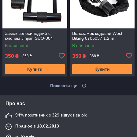
Замок велосипедний c
Велозамок кодовий West
ключем Jinjian SUO-004
Biking 0705037 1,2 m
В наявності
В наявності
350
350
₴
₴
368 ₴
368 ₴
Купити
Купити
Показати ще
Про нас
94% позитивних з 329 відгуків за рік
Працює з 18.02.2013
м. Харків