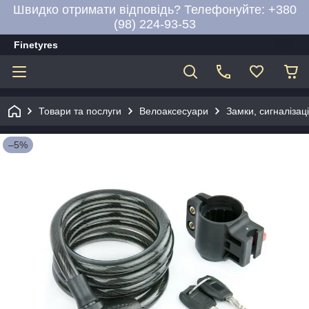
Швидко отримати відповідь? Телефонуйте: +380
(98) 224-93-53
Finetyres
Товари та послуги
Велоаксесуари
Замки, сигналізац
–5%