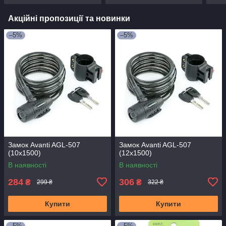
Акційні пропозиції та новинки
–5%
–5%
Замок Avanti AGL-507
Замок Avanti AGL-507
(10x1500)
(12x1500)
В наявності
В наявності
284
306
₴
₴
299 ₴
322 ₴
Купити
Купити
–5%
–5%