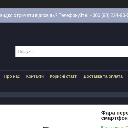
видко отримати відповідь? Телефонуйте: +380 (98) 224-93-
Про нас
Контакти
Корисні статті
Доставка та оплата
Фара пере
смартфона
В наявності
О