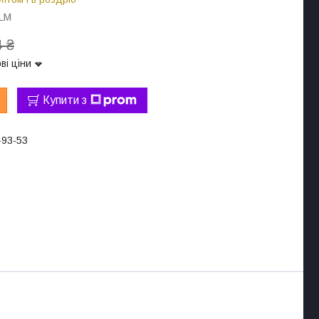
2LM
 ₴
ві ціни
Купити з
-93-53