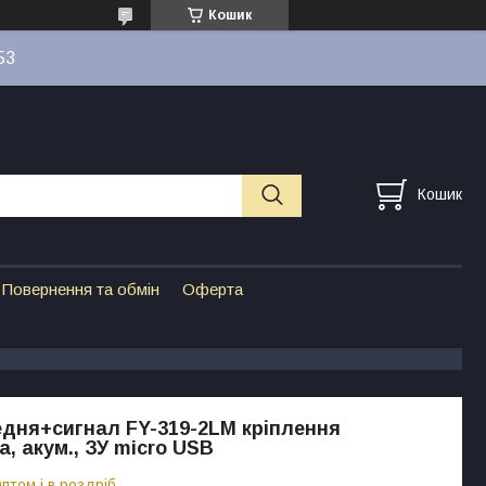
Кошик
53
Кошик
Повернення та обмін
Оферта
дня+сигнал FY-319-2LM кріплення
, акум., ЗУ micro USB
птом і в роздріб