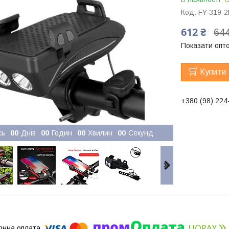
Код:
FY-319-
612 ₴
644
Показати опто
Купити
+380 (98) 224
сь
0
0
Днів
0
0
Годин
0
0
Хвилин
0
0
Секунд